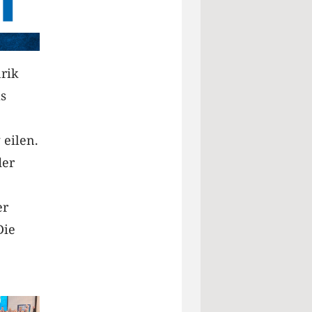
rik
s
 eilen.
der
er
Die