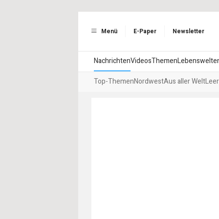
Menü
E-Paper
Newsletter
Nachrichten
Videos
Themen
Lebenswelte
Top-Themen
Nordwest
Aus aller Welt
Leer