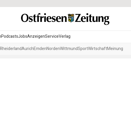
n
Podcasts
Jobs
Anzeigen
Service
Verlag
Rheiderland
Aurich
Emden
Norden
Wittmund
Sport
Wirtschaft
Meinung