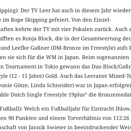
ipping): Der TV Leer hat auch in diesem Jahr wieder
e im Rope Skipping gefeiert. Von den Einzel-
aften kehrte der TV mit vier Pokalen zurück. Auch 
fften es Ronja Block, die in der Gesamtwertung de
 und Leefke Gaßner (DM-Bronze im Freestyle) aufs P
ten sie sich für die WM in Japan. Beim sogenannten
en Tournament in Tokio gewann das Duo Block/Gaß
yle (12 - 15 Jahre) Gold. Auch das Leeraner Mixed-
eonie Götze, Linda Schneider) war in Japan erfolgre
ble Dutch Single Freestyle 19plus“ die Bronzemedai
(Fußball): Welch ein Fußballjahr für Eintracht Ihlow
chen 90 Punkten und einem Torverhältnis von 112:26
chaft von Jannik Swieter in beeindruckender Weis