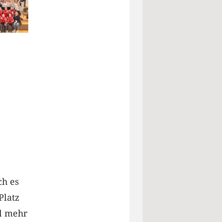
ch es
Platz
el mehr