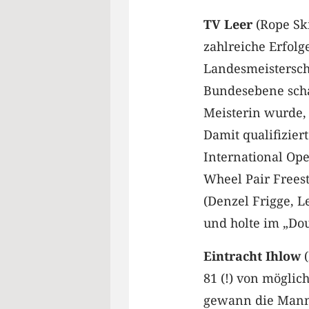
TV Leer
(Rope Sk
zahlreiche Erfolg
Landesmeistersch
Bundesebene scha
Meisterin wurde,
Damit qualifizier
International Op
Wheel Pair Freest
(Denzel Frigge, L
und holte im „Dou
Eintracht Ihlow
81 (!) von mögli
gewann die Manns