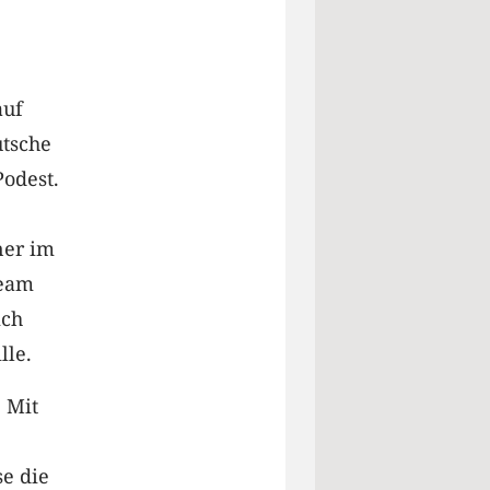
auf
utsche
odest.
ner im
Team
ich
lle.
. Mit
e die