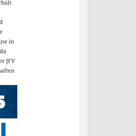
halt
d
e
hne in
 da
er JFV
haften