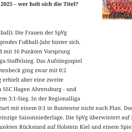
025 – wer holt sich die Titel?
ball): Die Frauen der SpVg
endes Fußball-Jahr hinter sich.
 mit 16 Punkten Vorsprung
a-Staffelsieg. Das Aufstiegsspiel
tenbeck ging zwar mit 0:2
g erhielt aber eine zweite
n SSC Hagen Ahrensburg - und
em 3:1-Sieg. In der Regionalliga
Start mit einem 0:1 in Buntentor nicht nach Plan. Do
 einzige Saisonniederlage. Die SpVg überwintert auf 
Punkten Rückstand auf Holstein Kiel und einem Spi