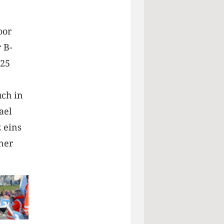
oor
 B-
025
uch in
ael
z eins
ner