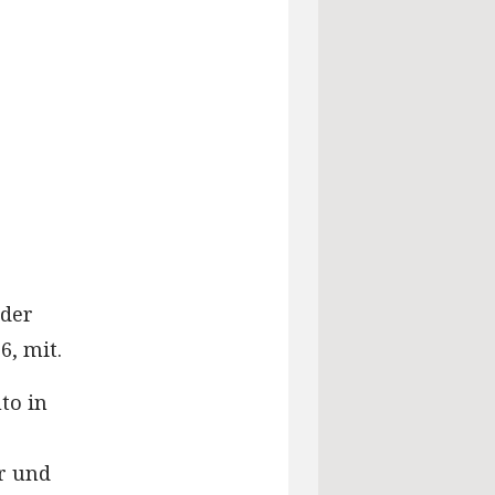
 der
6, mit.
to in
r und