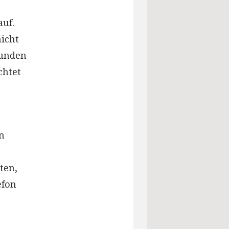
auf.
nicht
Kunden
chtet
on
ten,
efon