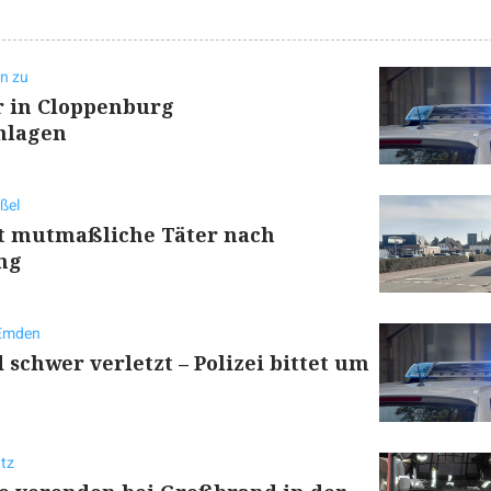
en zu
r in Cloppenburg
hlagen
rßel
lt mutmaßliche Täter nach
ng
 Emden
 schwer verletzt – Polizei bittet um
tz