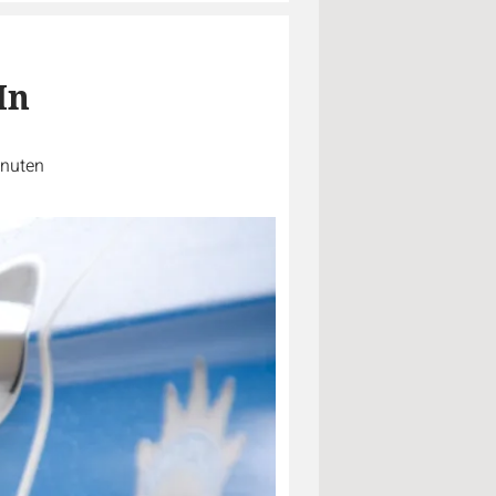
In
inuten