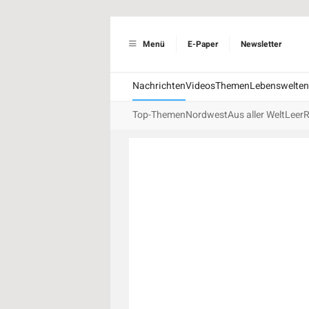
Menü
E-Paper
Newsletter
Nachrichten
Videos
Themen
Lebenswelten
Top-Themen
Nordwest
Aus aller Welt
Leer
R