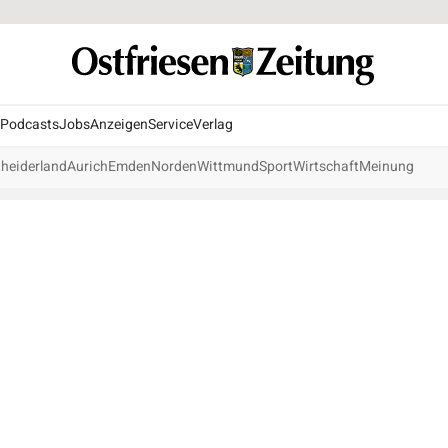
Podcasts
Jobs
Anzeigen
Service
Verlag
heiderland
Aurich
Emden
Norden
Wittmund
Sport
Wirtschaft
Meinung