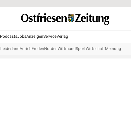
Podcasts
Jobs
Anzeigen
Service
Verlag
heiderland
Aurich
Emden
Norden
Wittmund
Sport
Wirtschaft
Meinung