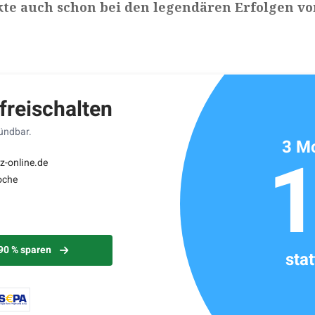
kte auch schon bei den legendären Erfolgen vo
ikels: ca. 4 Minuten
 freischalten
kündbar.
3 Mo
z-online.de
oche
 90 % sparen
sta