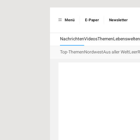
Menü
E-Paper
Newsletter
Nachrichten
Videos
Themen
Lebenswelten
Top-Themen
Nordwest
Aus aller Welt
Leer
R