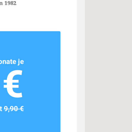
n 1982
nate je
1€
tt
9,90 €