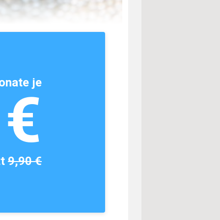
onate je
1€
tt
9,90 €