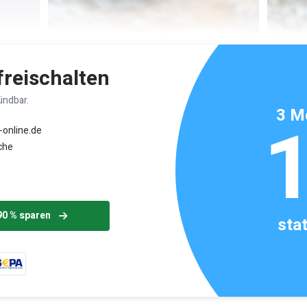
 freischalten
ündbar.
3 M
-online.de
che
90 % sparen
sta