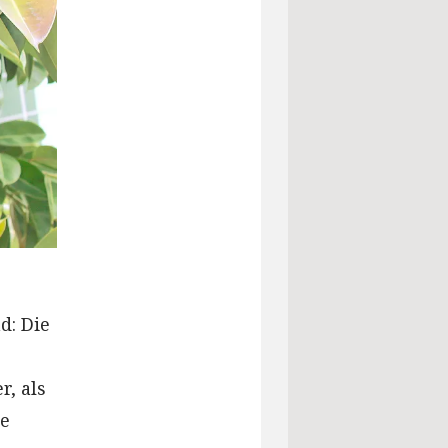
d: Die
, als
re