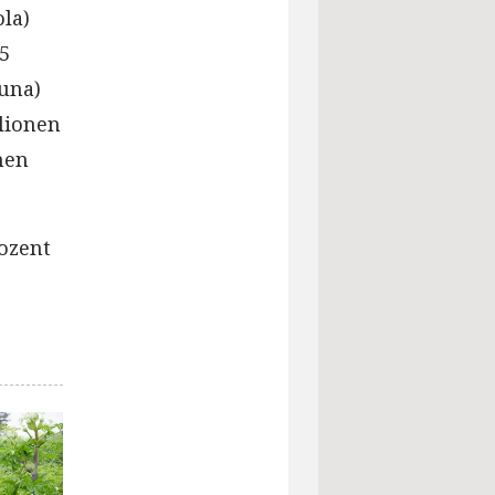
la)
,5
una)
lionen
nen
ozent