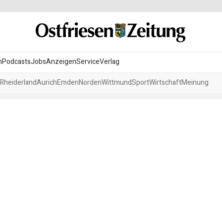
n
Podcasts
Jobs
Anzeigen
Service
Verlag
Rheiderland
Aurich
Emden
Norden
Wittmund
Sport
Wirtschaft
Meinung