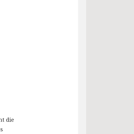
mt die
ls