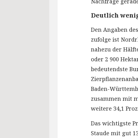
Nachfrage gerad
Deutlich weni
Den Angaben des
zufolge ist Nord
nahezu der Hälft
oder 2 900 Hekta
bedeutendste Bu
Zierpflanzenanba
Baden-Württemb
zusammen mit me
weitere 34,1 Pro
Das wichtigste P
Staude mit gut 1