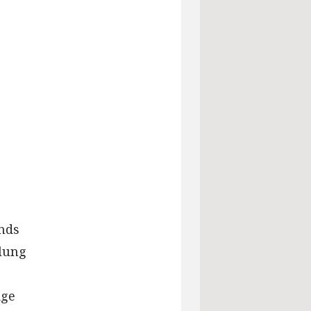
nds
ilung
ige