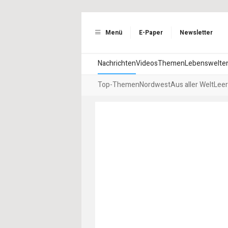
Menü
E-Paper
Newsletter
Nachrichten
Videos
Themen
Lebenswelte
Top-Themen
Nordwest
Aus aller Welt
Leer