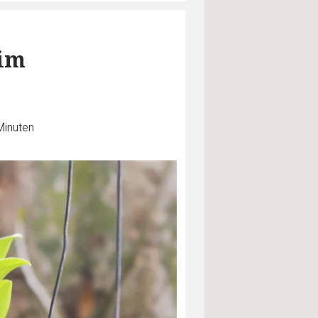
 im
Minuten