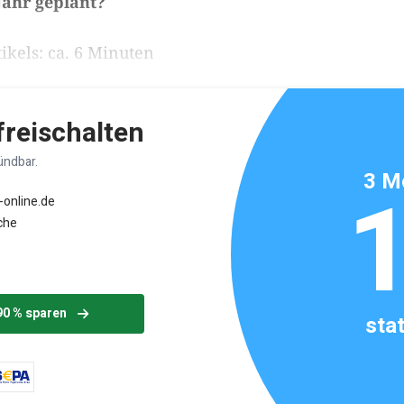
ahr geplant?
ikels: ca. 6 Minuten
 freischalten
ündbar.
3 M
-online.de
che
90 % sparen
sta