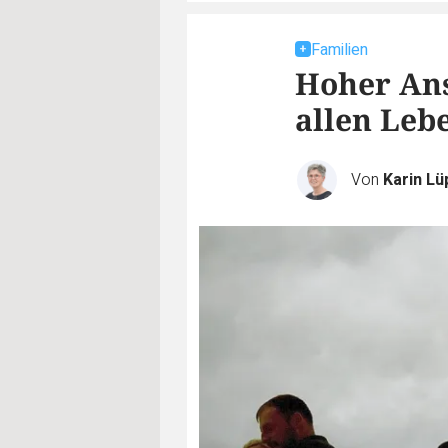
Familien
Hoher Ans
allen Leb
Von
Karin L