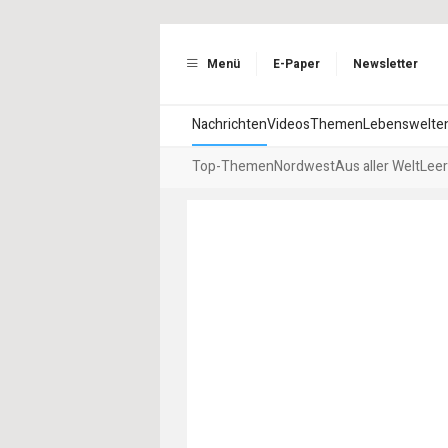
Menü
E-Paper
Newsletter
Nachrichten
Videos
Themen
Lebenswelte
Top-Themen
Nordwest
Aus aller Welt
Leer