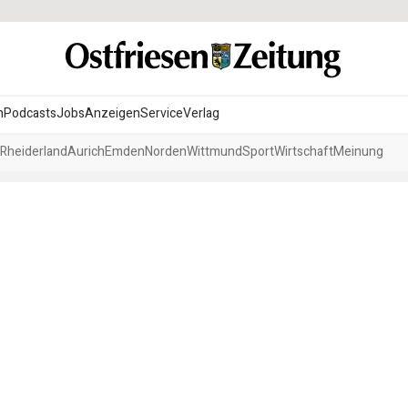
n
Podcasts
Jobs
Anzeigen
Service
Verlag
Rheiderland
Aurich
Emden
Norden
Wittmund
Sport
Wirtschaft
Meinung