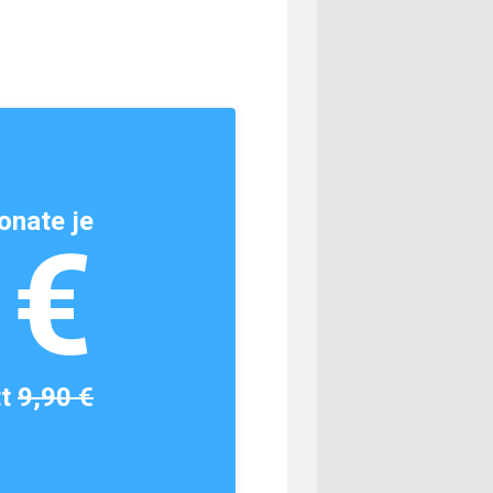
onate je
1€
tt
9,90 €