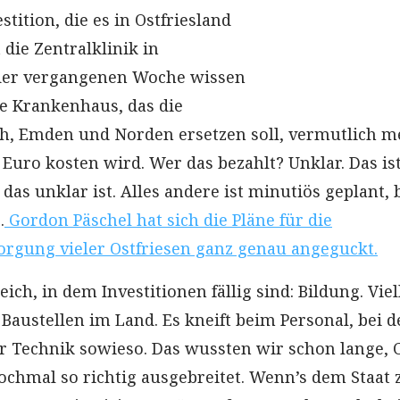
stition, die es in Ostfriesland
 die Zentralklinik in
 der vergangenen Woche wissen
ue Krankenhaus, das die
ch, Emden und Norden ersetzen soll, vermutlich m
 Euro kosten wird. Wer das bezahlt? Unklar. Das is
 das unklar ist. Alles andere ist minutiös geplant, 
.
Gordon Päschel hat sich die Pläne für die
rgung vieler Ostfriesen ganz genau angeguckt.
ich, in dem Investitionen fällig sind: Bildung. Viel
Baustellen im Land. Es kneift beim Personal, bei 
r Technik sowieso. Das wussten wir schon lange, 
nochmal so richtig ausgebreitet. Wenn’s dem Staat 