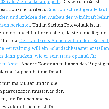
2035 als Zielmarke angepeilt
. Das wird äußerst
vestitionen erfordern.
Enercon schreit gerade laut 
aßen und Brücken den Ausbau der Windkraft behi
dsen berichtet
. Und in Sachen Fotovoltaik ist in
hin noch viel Luft nach oben, da steht die Region
tlich da.
Der Landkreis Aurich will in dem Bereich
 Verwaltung will ein Solardachkataster erstellen.
n dann gucken, wie er sein Haus optimal für
zen kann.
Andere Kommunen haben das längst ge
arion Luppen hat die Details.
 nur ins Militär und in die
ng investieren müssen in den
en, um Deutschland so
es zukunftssicher ist. Die