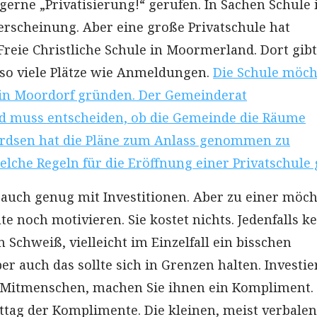
gerne „Privatisierung!“ gerufen. In Sachen Schule i
erscheinung. Aber eine große Privatschule hat
 Freie Christliche Schule in Moormerland. Dort gibt
t so viele Plätze wie Anmeldungen.
Die Schule möch
 in Moordorf gründen. Der Gemeinderat
 muss entscheiden, ob die Gemeinde die Räume
ordsen hat die Pläne zum Anlass genommen zu
lche Regeln für die Eröffnung einer Privatschule 
ch auch genug mit Investitionen. Aber zu einer möch
e noch motivieren. Sie kostet nichts. Jedenfalls k
 Schweiß, vielleicht im Einzelfall ein bisschen
r auch das sollte sich in Grenzen halten. Investie
e Mitmenschen, machen Sie ihnen ein Kompliment.
lttag der Komplimente. Die kleinen, meist verbalen