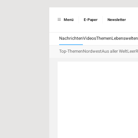
Menü
E-Paper
Newsletter
Nachrichten
Videos
Themen
Lebenswelten
Top-Themen
Nordwest
Aus aller Welt
Leer
R