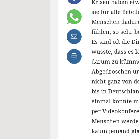
Krisen haben et
sie für alle Betei
Menschen dadurc
fühlen, so sehr b
Es sind oft die D
wusste, dass es l
darum zu kümmer
Abgedroschen un
nicht ganz von d
bis in Deutschla
einmal konnte ma
per Videokonfer
Menschen werden
kaum jemand glau