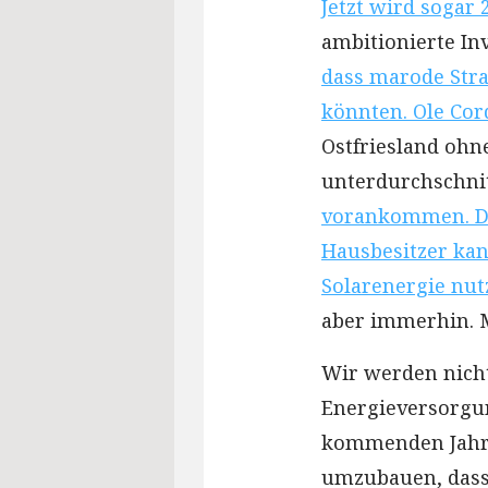
Jetzt wird sogar 
ambitionierte In
dass marode Str
könnten. Ole Cor
Ostfriesland ohne
unterdurchschnit
vorankommen. Die
Hausbesitzer kan
Solarenergie nut
aber immerhin. M
Wir werden nicht
Energieversorgu
kommenden Jahr
umzubauen, dass 