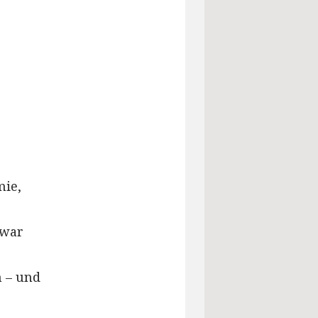
mie,
 war
 – und