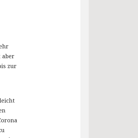
ehr
t aber
bis zur
leicht
den
Corona
zu