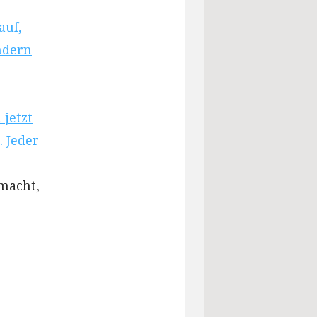
auf,
ndern
 jetzt
 Jeder
macht,