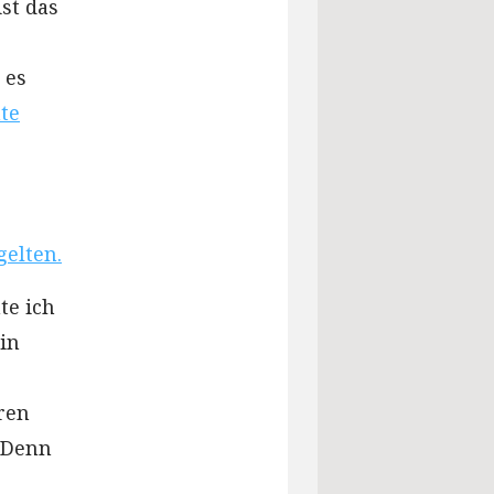
st das
 es
te
gelten.
te ich
ein
ren
 Denn