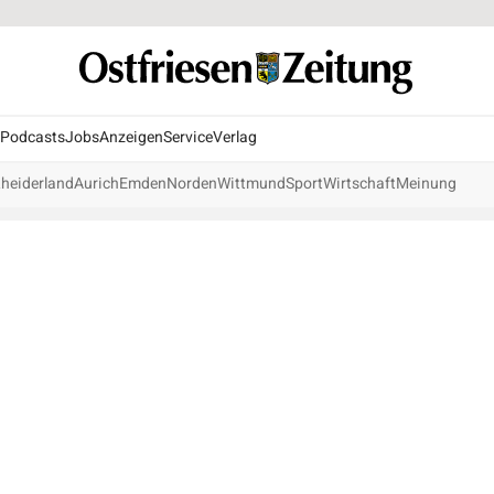
Podcasts
Jobs
Anzeigen
Service
Verlag
heiderland
Aurich
Emden
Norden
Wittmund
Sport
Wirtschaft
Meinung