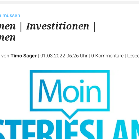
en müssen
nen | Investitionen |
onen
e von
Timo Sager
|
01.03.2022 06:26 Uhr
|
0
Kommentare
|
Lesed