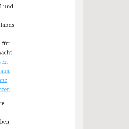
l und
slands
 für
macht
ven
aus.
anz
tet.
re
eben.