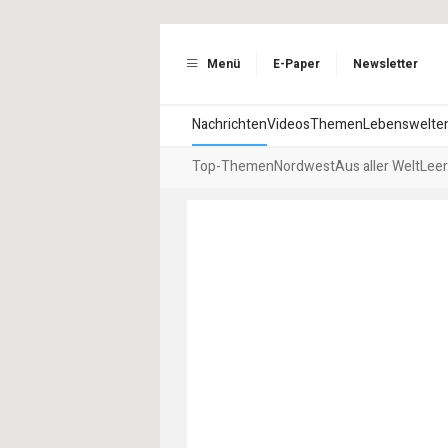
Menü
E-Paper
Newsletter
Nachrichten
Videos
Themen
Lebenswelte
Top-Themen
Nordwest
Aus aller Welt
Leer