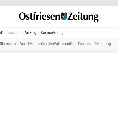
n
Podcasts
Jobs
Anzeigen
Service
Verlag
Rheiderland
Aurich
Emden
Norden
Wittmund
Sport
Wirtschaft
Meinung