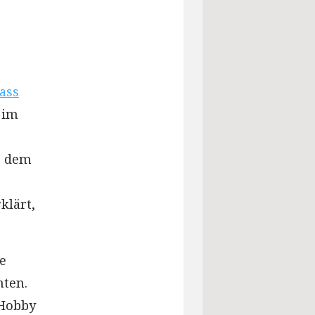
dass
 im
b dem
klärt,
e
hten.
 Hobby