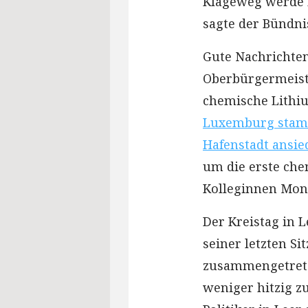
Klageweg werde n
sagte der Bündni
Gute Nachrichte
Oberbürgermeist
chemische Lithi
Luxemburg stamm
Hafenstadt ansie
um die erste che
Kolleginnen Mon
Der Kreistag in L
seiner letzten S
zusammengetreten
weniger hitzig zu