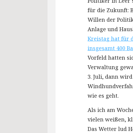
Politiker in Lee
für die Zukunft:
Willen der Politi
Anlage und Haush
Kreistag hat für 
insgesamt 400 B
Vorfeld hatten s
Verwaltung gewan
3. Juli, dann wir
Windhundverfahre
wie es geht.
Als ich am Woche
vielen weißen, k
Das Wetter lud H