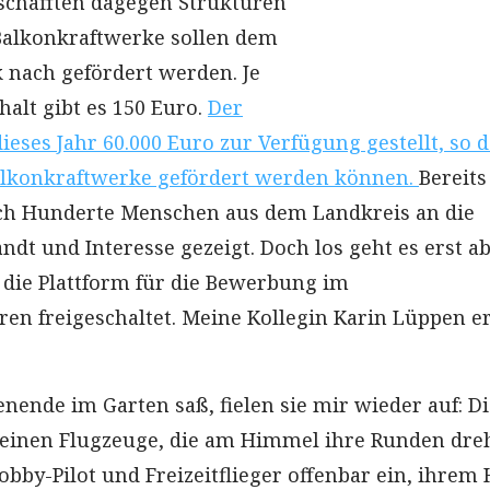
r schafften dagegen Strukturen
 Balkonkraftwerke sollen dem
k nach gefördert werden. Je
alt gibt es 150 Euro.
Der
dieses Jahr 60.000 Euro zur Verfügung gestellt, so 
alkonkraftwerke gefördert werden können.
Bereits
ich Hunderte Menschen aus dem Landkreis an die
dt und Interesse gezeigt. Doch los geht es erst a
d die Plattform für die Bewerbung im
n freigeschaltet. Meine Kollegin Karin Lüppen er
nende im Garten saß, fielen sie mir wieder auf: Di
leinen Flugzeuge, die am Himmel ihre Runden dre
obby-Pilot und Freizeitflieger offenbar ein, ihrem