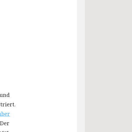
 und
riert.
über
Der