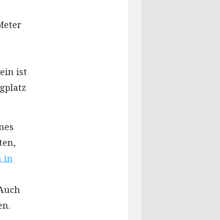
Meter
ein ist
gplatz
mes
ten,
 in
Auch
en.