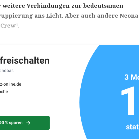
weitere Verbindungen zur bedeutsamen
ppierung ans Licht. Aber auch andere Neona
„Crew“.
ikels: ca. 5 Minuten
 freischalten
kündbar.
3 Mo
z-online.de
oche
 90 % sparen
sta