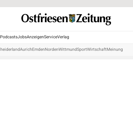
Podcasts
Jobs
Anzeigen
Service
Verlag
heiderland
Aurich
Emden
Norden
Wittmund
Sport
Wirtschaft
Meinung