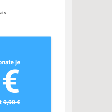
zis
nate je
1€
tt
9,90 €