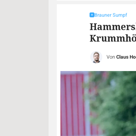
Brauner Sumpf
Hammersk
Krummhör
Von
Claus Ho