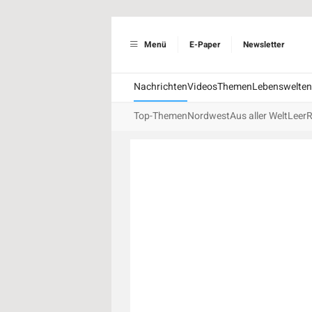
Menü
E-Paper
Newsletter
Nachrichten
Videos
Themen
Lebenswelten
Top-Themen
Nordwest
Aus aller Welt
Leer
R