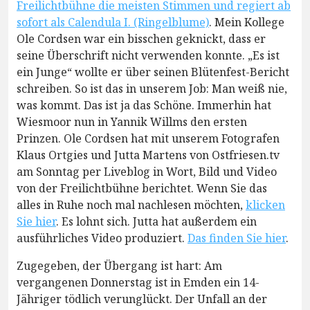
Freilichtbühne die meisten Stimmen und regiert ab
sofort als Calendula I. (Ringelblume)
. Mein Kollege
Ole Cordsen war ein bisschen geknickt, dass er
seine Überschrift nicht verwenden konnte. „Es ist
ein Junge“ wollte er über seinen Blütenfest-Bericht
schreiben. So ist das in unserem Job: Man weiß nie,
was kommt. Das ist ja das Schöne. Immerhin hat
Wiesmoor nun in Yannik Willms den ersten
Prinzen. Ole Cordsen hat mit unserem Fotografen
Klaus Ortgies und Jutta Martens von Ostfriesen.tv
am Sonntag per Liveblog in Wort, Bild und Video
von der Freilichtbühne berichtet. Wenn Sie das
alles in Ruhe noch mal nachlesen möchten,
klicken
Sie hier
. Es lohnt sich. Jutta hat außerdem ein
ausführliches Video produziert.
Das finden Sie hier
.
Zugegeben, der Übergang ist hart: Am
vergangenen Donnerstag ist in Emden ein 14-
Jähriger tödlich verunglückt. Der Unfall an der