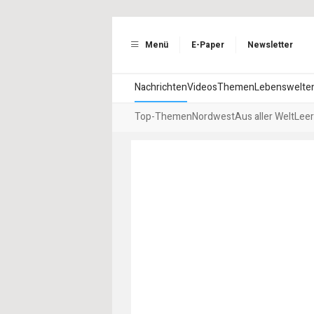
Menü
E-Paper
Newsletter
Nachrichten
Videos
Themen
Lebenswelte
Top-Themen
Nordwest
Aus aller Welt
Leer