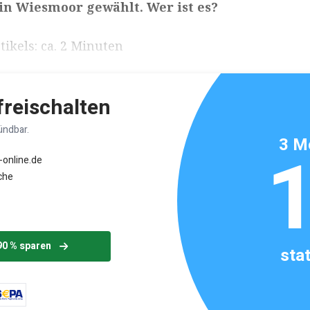
in Wiesmoor gewählt. Wer ist es?
ikels: ca. 2 Minuten
 freischalten
ündbar.
3 M
-online.de
che
90 % sparen
sta