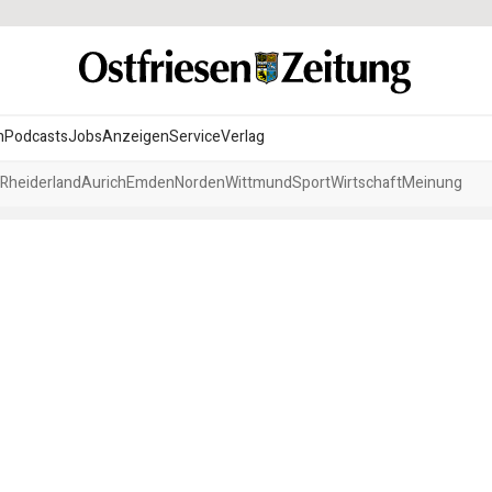
n
Podcasts
Jobs
Anzeigen
Service
Verlag
Rheiderland
Aurich
Emden
Norden
Wittmund
Sport
Wirtschaft
Meinung