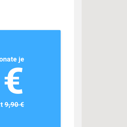
onate je
1€
tt
9,90 €