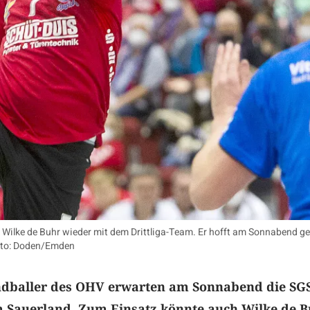
er Wilke de Buhr wieder mit dem Drittliga-Team. Er hofft am Sonnabend g
foto: Doden/Emden
andballer des OHV erwarten am Sonnabend die SG
 Sauerland. Zum Einsatz könnte auch Wilke de 