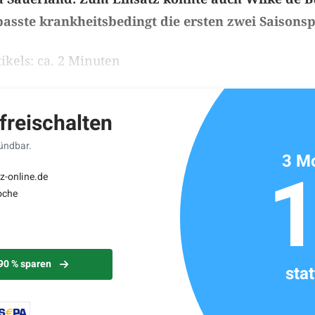
sste krankheitsbedingt die ersten zwei Saisonsp
ikels: ca. 2 Minuten
 freischalten
kündbar.
3 Mo
z-online.de
oche
 90 % sparen
sta