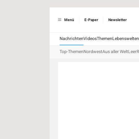
Menü
E-Paper
Newsletter
Nachrichten
Videos
Themen
Lebenswelten
Top-Themen
Nordwest
Aus aller Welt
Leer
R