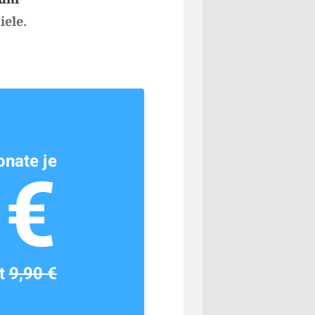
iele.
nate je
1€
tt
9,90 €