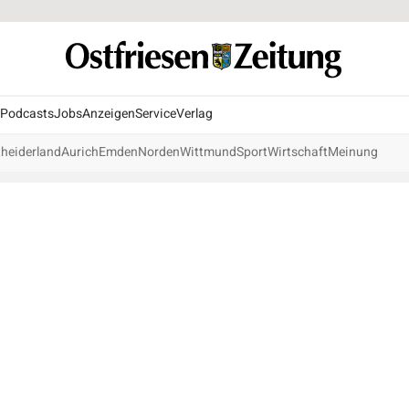
Podcasts
Jobs
Anzeigen
Service
Verlag
heiderland
Aurich
Emden
Norden
Wittmund
Sport
Wirtschaft
Meinung