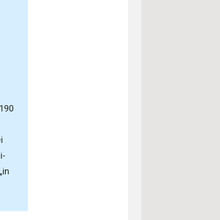
 190
i
i-
„in