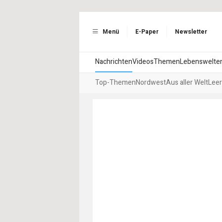
Menü
E-Paper
Newsletter
Nachrichten
Videos
Themen
Lebenswelte
Top-Themen
Nordwest
Aus aller Welt
Leer