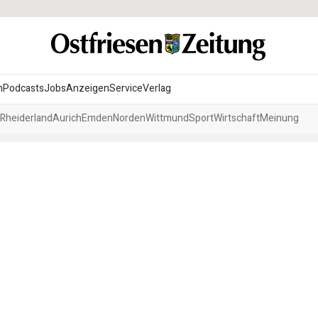
n
Podcasts
Jobs
Anzeigen
Service
Verlag
Rheiderland
Aurich
Emden
Norden
Wittmund
Sport
Wirtschaft
Meinung