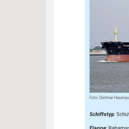
Foto: Dietmar Hasen
Schiffstyp
: Schü
Flagge:
Bahama