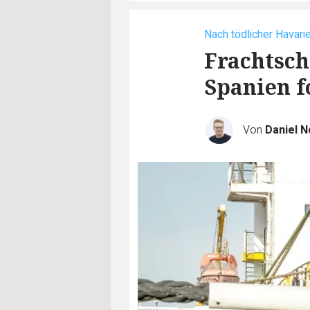
Nach tödlicher Havari
Frachtschi
Spanien f
Von
Daniel N