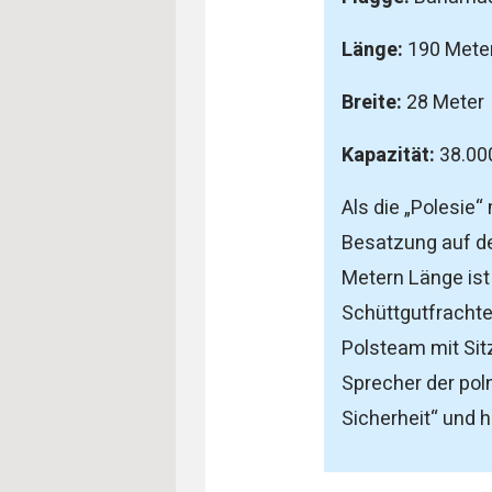
Länge:
190 Mete
Breite:
28 Meter
Kapazität:
38.00
Als die „Polesie“ 
Besatzung auf d
Metern Länge ist 
Schüttgutfrachte
Polsteam mit Sit
Sprecher der poln
Sicherheit“ und 