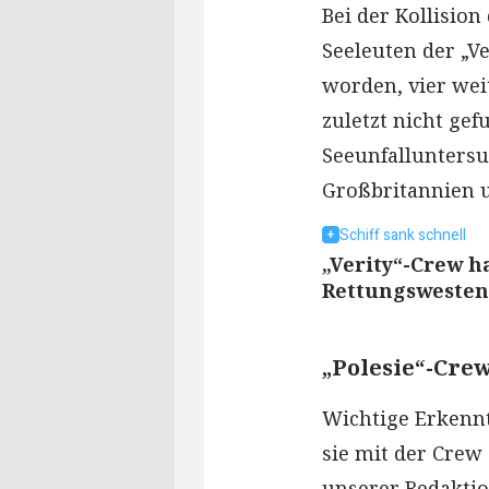
Bei der Kollisio
Seeleuten der „
worden, vier we
zuletzt nicht ge
Seeunfalluntersu
Großbritannien u
Schiff sank schnell
„Verity“-Crew h
Rettungswesten
„Polesie“-Cre
Wichtige Erkennt
sie mit der Crew 
unserer Redaktio