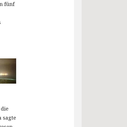
n fünf
s
 die
a sagte
wesen