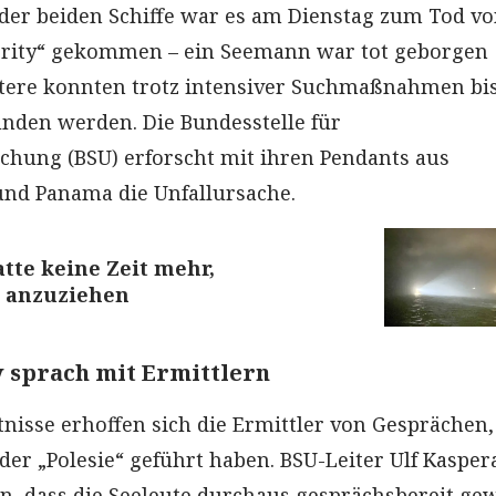
n der beiden Schiffe war es am Dienstag zum Tod vo
Verity“ gekommen – ein Seemann war tot geborgen
itere konnten trotz intensiver Suchmaßnahmen bi
funden werden. Die Bundesstelle für
chung (BSU) erforscht mit ihren Pendants aus
nd Panama die Unfallursache.
atte keine Zeit mehr,
 anzuziehen
w sprach mit Ermittlern
nisse erhoffen sich die Ermittler von Gesprächen,
der „Polesie“ geführt haben. BSU-Leiter Ulf Kasper
n, dass die Seeleute durchaus gesprächsbereit ge