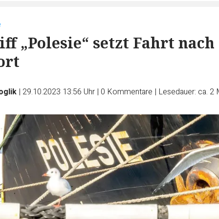
e
ff „Polesie“ setzt Fahrt nach
ort
oglik
|
29.10.2023 13:56 Uhr
|
0
Kommentare
|
Lesedauer: ca. 2 