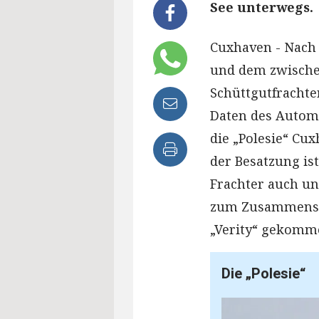
See unterwegs.
Cuxhaven - Nach 
und dem zwischen
Schüttgutfrachte
Daten des Automa
die „Polesie“ Cu
der Besatzung is
Frachter auch u
zum Zusammensto
„Verity“ gekomm
Die „Polesie“