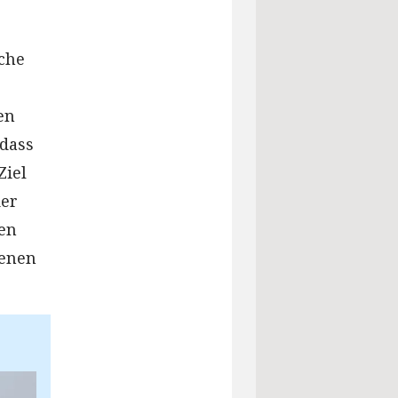
che
en
 dass
Ziel
der
en
kenen