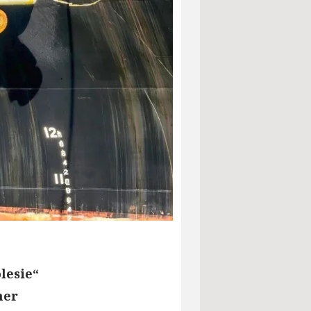
lesie“
her