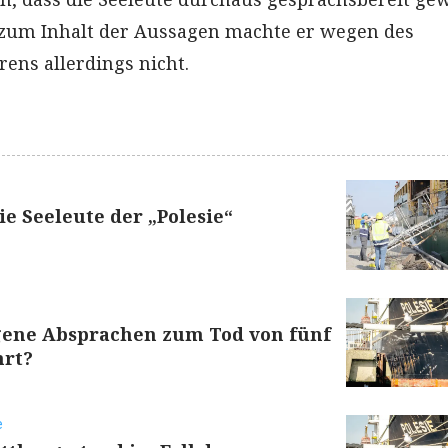
 zum Inhalt der Aussagen machte er wegen des
ens allerdings nicht.
 Seeleute der „Polesie“
ene Absprachen zum Tod von fünf
hrt?
e