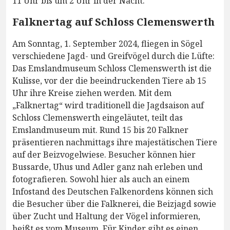
11 Uhr bis um 2 Uhr in der Nacht.
Falknertag auf Schloss Clemenswerth
Am Sonntag, 1. September 2024, fliegen in Sögel
verschiedene Jagd- und Greifvögel durch die Lüfte:
Das Emslandmuseum Schloss Clemenswerth ist die
Kulisse, vor der die beeindruckenden Tiere ab 15
Uhr ihre Kreise ziehen werden. Mit dem
„Falknertag“ wird traditionell die Jagdsaison auf
Schloss Clemenswerth eingeläutet, teilt das
Emslandmuseum mit. Rund 15 bis 20 Falkner
präsentieren nachmittags ihre majestätischen Tiere
auf der Beizvogelwiese. Besucher können hier
Bussarde, Uhus und Adler ganz nah erleben und
fotografieren. Sowohl hier als auch an einem
Infostand des Deutschen Falkenordens können sich
die Besucher über die Falknerei, die Beizjagd sowie
über Zucht und Haltung der Vögel informieren,
heißt es vom Museum. Für Kinder gibt es einen