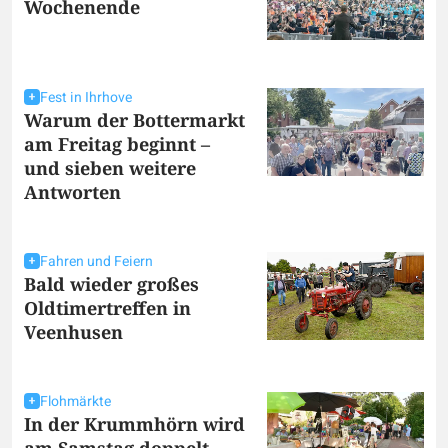
Wochenende
Fest in Ihrhove
Warum der Bottermarkt
am Freitag beginnt –
und sieben weitere
Antworten
Fahren und Feiern
Bald wieder großes
Oldtimertreffen in
Veenhusen
Flohmärkte
In der Krummhörn wird
am Samstag doppelt