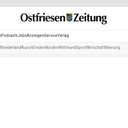
n
Podcasts
Jobs
Anzeigen
Service
Verlag
Rheiderland
Aurich
Emden
Norden
Wittmund
Sport
Wirtschaft
Meinung