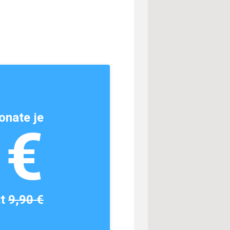
onate je
1€
tt
9,90 €