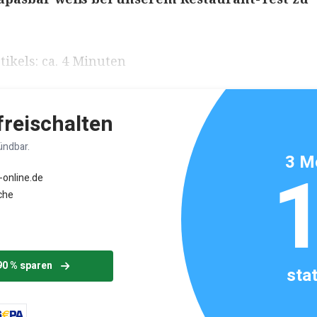
ikels: ca. 4 Minuten
 freischalten
ündbar.
3 M
-online.de
che
90 % sparen
sta