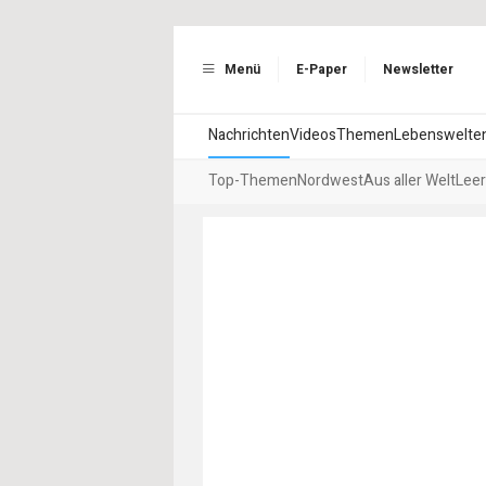
Menü
E-Paper
Newsletter
Nachrichten
Videos
Themen
Lebenswelte
Top-Themen
Nordwest
Aus aller Welt
Leer