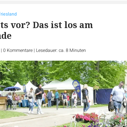
friesland
ts vor? Das ist los am
nde
r
|
0
Kommentare
|
Lesedauer: ca. 8 Minuten