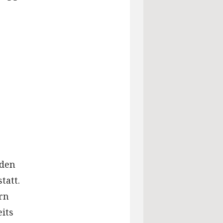
nden
tatt.
rn
eits