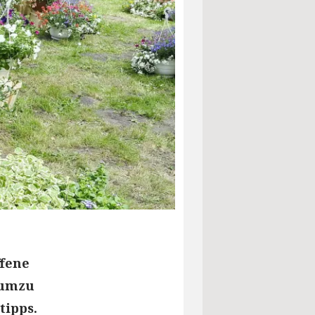
ffene
 umzu
tipps.