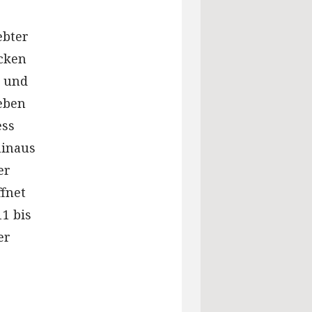
ebter
ocken
h und
Neben
ess
hinaus
er
ffnet
1 bis
er