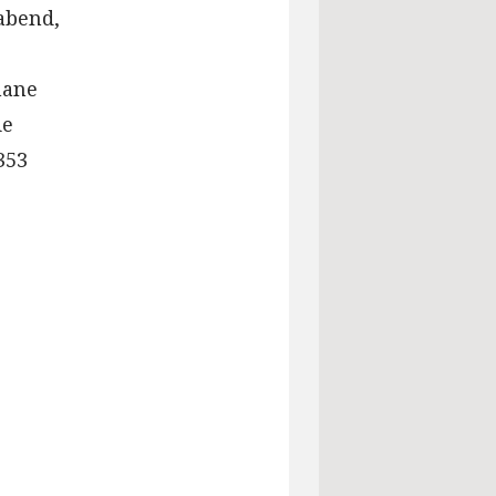
abend,
mane
ie
353