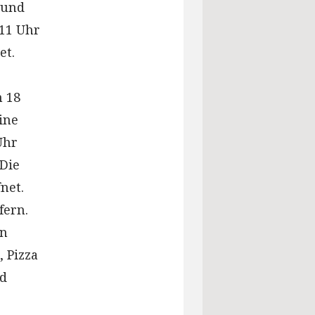
r und
11 Uhr
et.
m 18
ine
Uhr
Die
net.
fern.
an
 Pizza
d