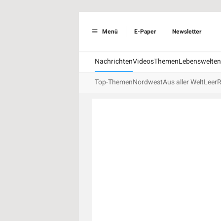
Menü
E-Paper
Newsletter
Nachrichten
Videos
Themen
Lebenswelten
Top-Themen
Nordwest
Aus aller Welt
Leer
R