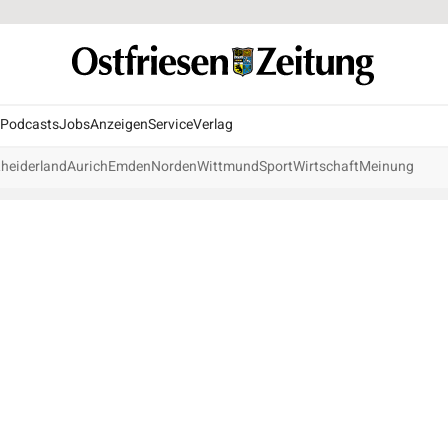
Podcasts
Jobs
Anzeigen
Service
Verlag
heiderland
Aurich
Emden
Norden
Wittmund
Sport
Wirtschaft
Meinung