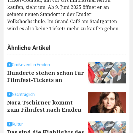
Ticket-Counter, um vor Ort Eintrittskarten zu
kaufen, zieht um. Ab 9. Juni 2025 öffnet er an
seinem neuen Standort in der Emder
Volkshochschule. Im Grand Café am Stadtgarten
wird es also keine Tickets mehr zu kaufen geben.
Ähnliche Artikel
Großevent in Emden
Hunderte stehen schon für
Filmfest-Tickets an
Nachträglich
Nora Tschirner kommt
zum Filmfest nach Emden
Kultur
Das sind die Highlights des