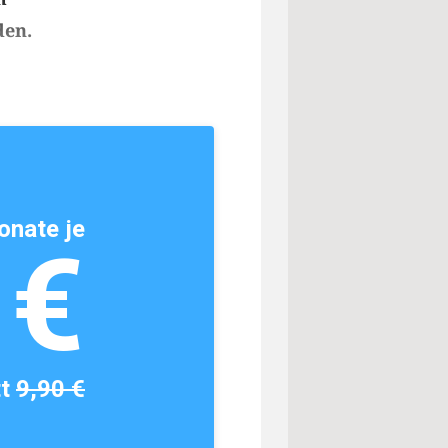
den.
onate je
1€
tt
9,90 €