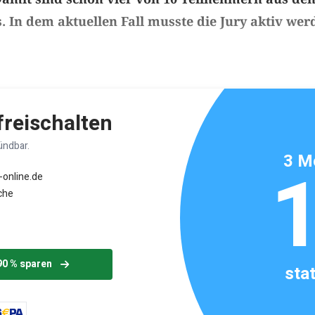
 In dem aktuellen Fall musste die Jury aktiv wer
ikels: ca. 1 Minute
 freischalten
ündbar.
3 M
-online.de
che
90 % sparen
sta