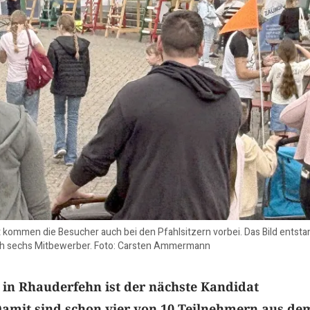
kommen die Besucher auch bei den Pfahlsitzern vorbei. Das Bild entst
noch sechs Mitbewerber. Foto: Carsten Ammermann
 in Rhauderfehn ist der nächste Kandidat
Damit sind schon vier von 10 Teilnehmern aus de