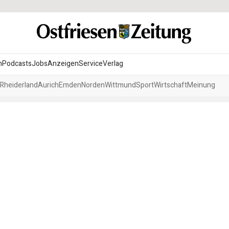
n
Podcasts
Jobs
Anzeigen
Service
Verlag
Rheiderland
Aurich
Emden
Norden
Wittmund
Sport
Wirtschaft
Meinung