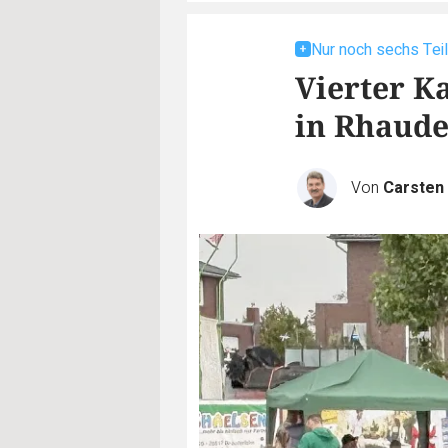
Nur noch sechs Tei
Vierter K
in Rhaude
Von
Carste