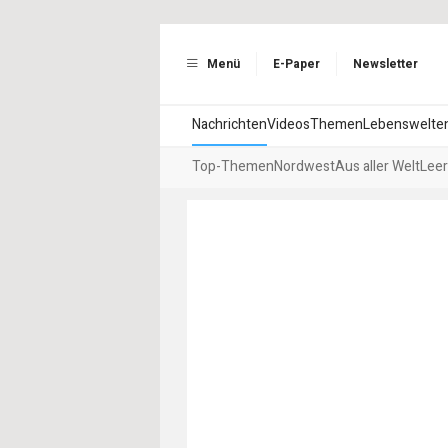
Menü
E-Paper
Newsletter
Nachrichten
Videos
Themen
Lebenswelte
Top-Themen
Nordwest
Aus aller Welt
Leer