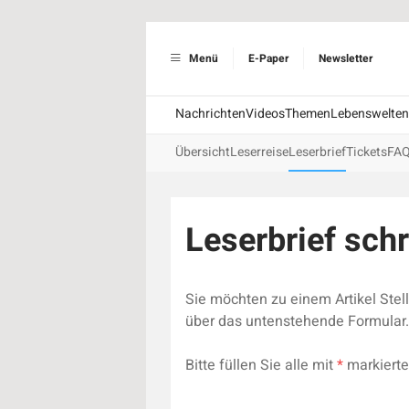
Menü
E-Paper
Newsletter
Nachrichten
Videos
Themen
Lebenswelten
Übersicht
Leserreise
Leserbrief
Tickets
FA
Leserbrief sch
Sie möchten zu einem Artikel Ste
über das untenstehende Formular. 
Bitte füllen Sie alle mit
*
markierte