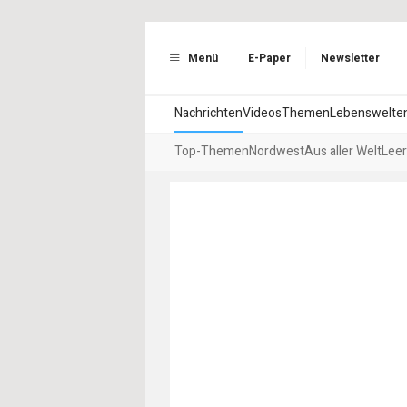
Menü
E-Paper
Newsletter
Nachrichten
Videos
Themen
Lebenswelte
Top-Themen
Nordwest
Aus aller Welt
Leer