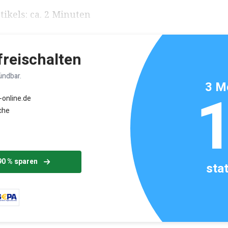
ikels: ca. 2 Minuten
 freischalten
ündbar.
3 M
-online.de
che
90 % sparen
sta