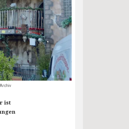
/Archiv
 ist
tungen