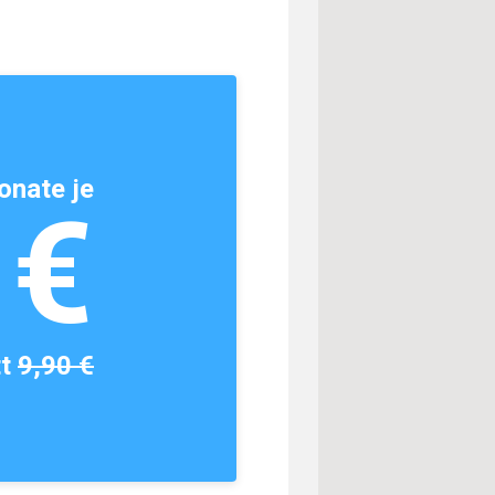
onate je
1€
tt
9,90 €