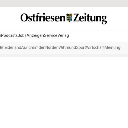
n
Podcasts
Jobs
Anzeigen
Service
Verlag
Rheiderland
Aurich
Emden
Norden
Wittmund
Sport
Wirtschaft
Meinung