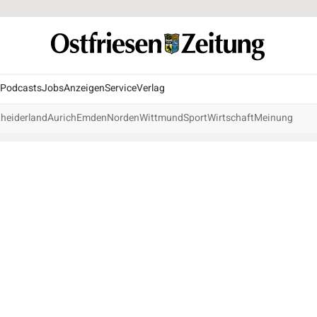
Podcasts
Jobs
Anzeigen
Service
Verlag
heiderland
Aurich
Emden
Norden
Wittmund
Sport
Wirtschaft
Meinung