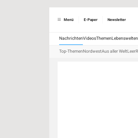
Menü
E-Paper
Newsletter
Nachrichten
Videos
Themen
Lebenswelten
Top-Themen
Nordwest
Aus aller Welt
Leer
R