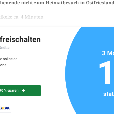
henende nicht zum Heimatbesuch in Ostfriesland
ikels: ca. 4 Minuten
 freischalten
kündbar.
3 Mo
z-online.de
oche
 90 % sparen
sta