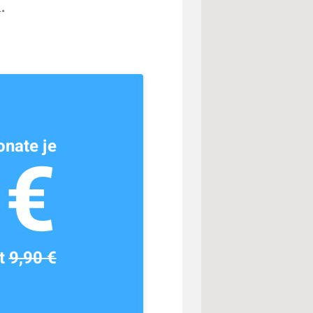
.
nate je
1€
tt
9,90 €