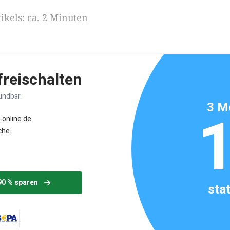
ikels: ca. 2 Minuten
 freischalten
ündbar.
3 M
-online.de
che
90 % sparen
sta