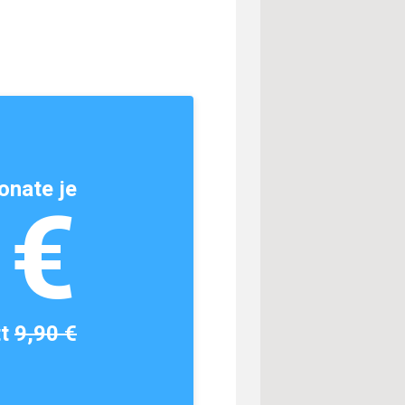
onate je
1€
tt
9,90 €