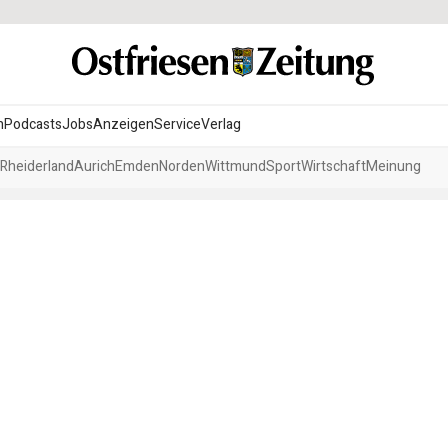
n
Podcasts
Jobs
Anzeigen
Service
Verlag
Rheiderland
Aurich
Emden
Norden
Wittmund
Sport
Wirtschaft
Meinung