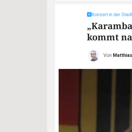
Konzert in der Stadt
„Karamba,
kommt na
Von
Matthia