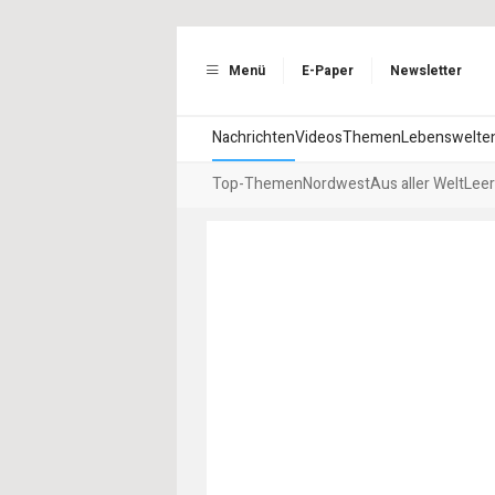
Menü
E-Paper
Newsletter
Nachrichten
Videos
Themen
Lebenswelte
Top-Themen
Nordwest
Aus aller Welt
Leer