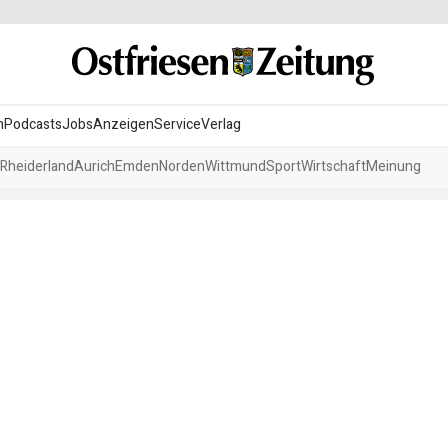
n
Podcasts
Jobs
Anzeigen
Service
Verlag
Rheiderland
Aurich
Emden
Norden
Wittmund
Sport
Wirtschaft
Meinung