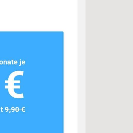
onate je
1€
tt
9,90 €