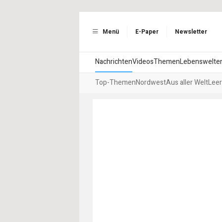
Menü
E-Paper
Newsletter
Nachrichten
Videos
Themen
Lebenswelte
Top-Themen
Nordwest
Aus aller Welt
Leer