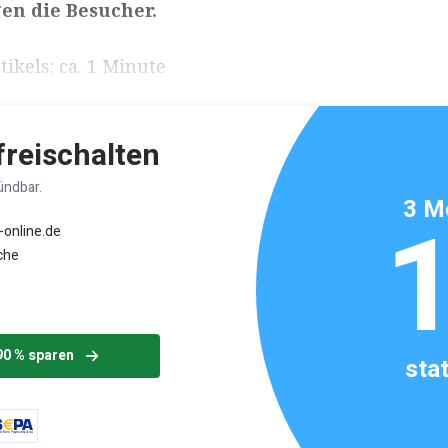
en die Besucher.
ikels: ca. 1 Minute
 freischalten
ündbar.
3 M
-online.de
che
90 % sparen
sta