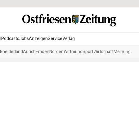
n
Podcasts
Jobs
Anzeigen
Service
Verlag
Rheiderland
Aurich
Emden
Norden
Wittmund
Sport
Wirtschaft
Meinung