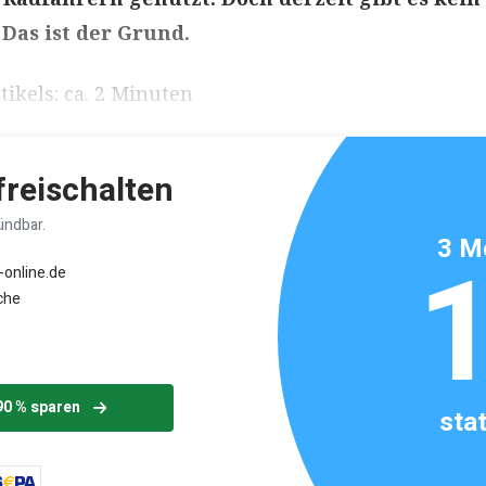
as ist der Grund.
ikels: ca. 2 Minuten
 freischalten
ündbar.
3 M
-online.de
che
90 % sparen
sta