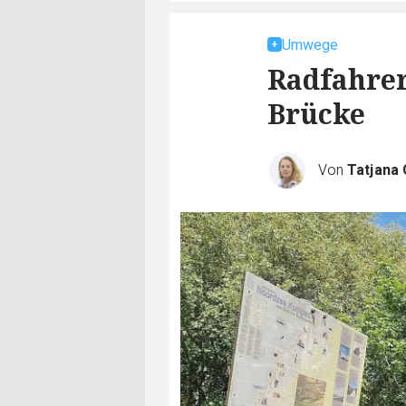
Umwege
Radfahrer
Brücke
Von
Tatjana