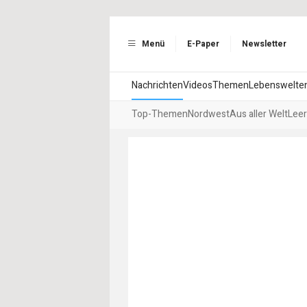
Menü
E-Paper
Newsletter
Nachrichten
Videos
Themen
Lebenswelte
Top-Themen
Nordwest
Aus aller Welt
Leer