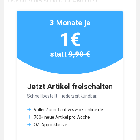
Lesedauer des Artikels: ca. 4 Minuten
3 Monate je
1€
statt
9,90 €
Jetzt Artikel freischalten
Schnell bestellt – jederzeit kündbar.
Voller Zugriff auf www.oz-online.de
700+ neue Artikel pro Woche
OZ-App inklusive