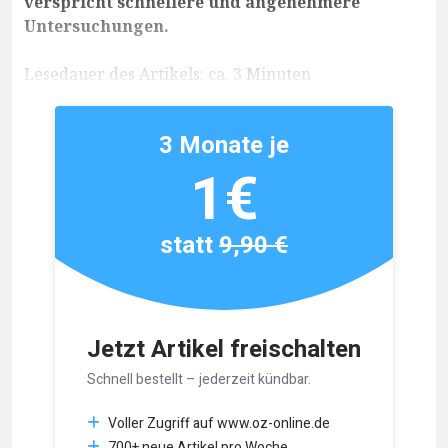
verspricht schnellere und angenehmere
Untersuchungen.
Lesedauer des Artikels: ca. 3 Minuten
3 Monate je
1€
statt
9,90 €
Jetzt Artikel freischalten
Schnell bestellt – jederzeit kündbar.
Voller Zugriff auf www.oz-online.de
700+ neue Artikel pro Woche