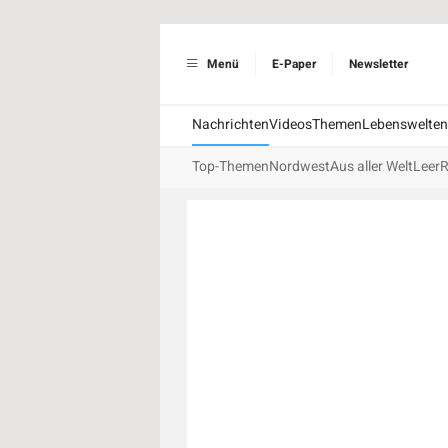
Menü
E-Paper
Newsletter
Nachrichten
Videos
Themen
Lebenswelten
Top-Themen
Nordwest
Aus aller Welt
Leer
R