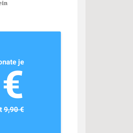
ein
nate je
1€
tt
9,90 €