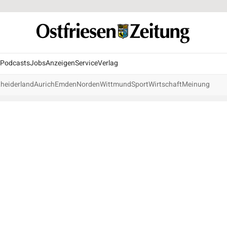
Podcasts
Jobs
Anzeigen
Service
Verlag
heiderland
Aurich
Emden
Norden
Wittmund
Sport
Wirtschaft
Meinung