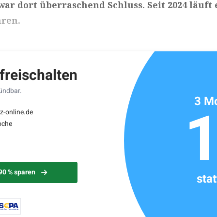
ar dort überraschend Schluss. Seit 2024 läuft 
hren.
ikels: ca. 2 Minuten
 freischalten
kündbar.
3 Mo
z-online.de
oche
 90 % sparen
sta