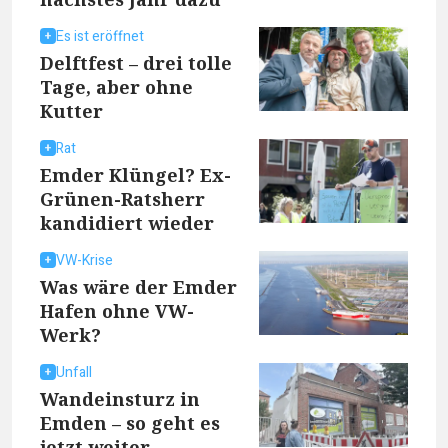
Es ist eröffnet
Delftfest – drei tolle
Tage, aber ohne
Kutter
Rat
Emder Klüngel? Ex-
Grünen-Ratsherr
kandidiert wieder
VW-Krise
Was wäre der Emder
Hafen ohne VW-
Werk?
Unfall
Wandeinsturz in
Emden – so geht es
jetzt weiter