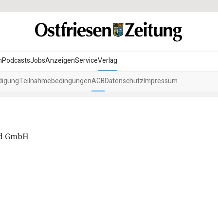
n
Podcasts
Jobs
Anzeigen
Service
Verlag
digung
Teilnahmebedingungen
AGB
Datenschutz
Impressum
nd GmbH