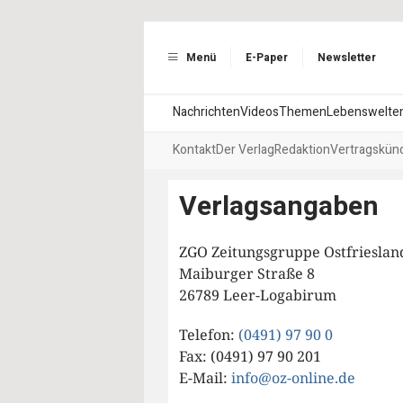
Menü
E-Paper
Newsletter
Nachrichten
Videos
Themen
Lebenswelte
Kontakt
Der Verlag
Redaktion
Vertragskün
Verlagsangaben
ZGO Zeitungsgruppe Ostfriesla
Maiburger Straße 8
26789 Leer-Logabirum
Telefon:
(0491) 97 90 0
Fax: (0491) 97 90 201
E-Mail:
info@oz-online.de