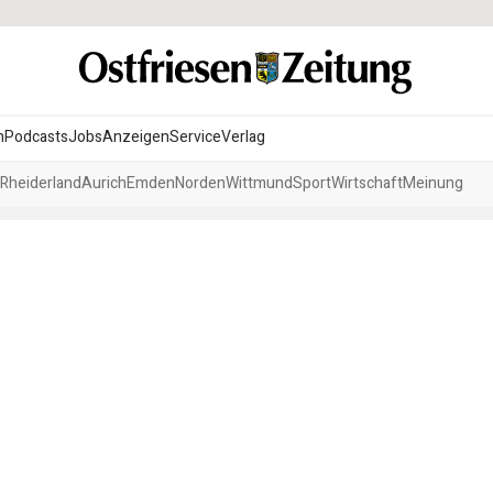
n
Podcasts
Jobs
Anzeigen
Service
Verlag
Rheiderland
Aurich
Emden
Norden
Wittmund
Sport
Wirtschaft
Meinung