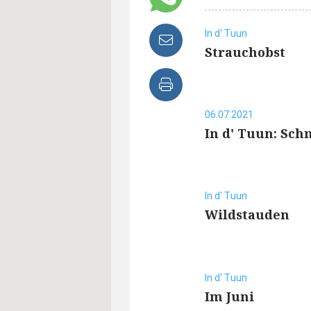
In d‘ Tuun
Strauchobst
06.07.2021
In d' Tuun: Sc
In d‘ Tuun
Wildstauden
In d‘ Tuun
Im Juni