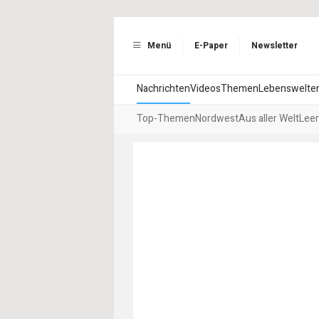
Menü
E-Paper
Newsletter
Nachrichten
Videos
Themen
Lebenswelte
Top-Themen
Nordwest
Aus aller Welt
Leer