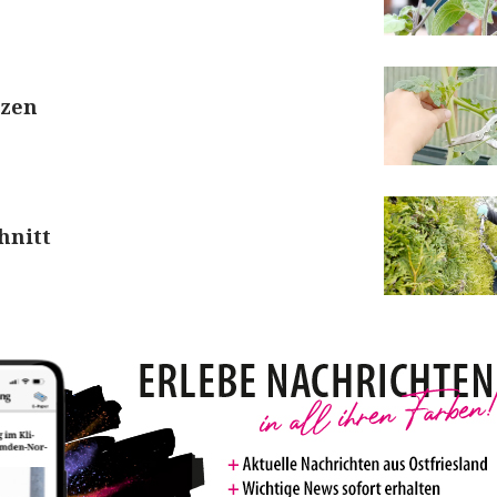
izen
hnitt