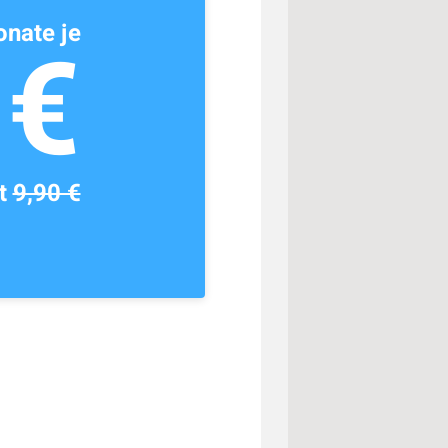
nate je
1€
tt
9,90 €