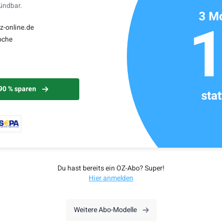
kündbar.
3 Mo
z-online.de
oche
 90 % sparen
sta
Du hast bereits ein OZ-Abo? Super!
Hier anmelden
Weitere Abo-Modelle