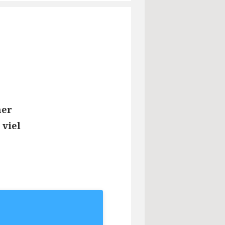
ner
 viel