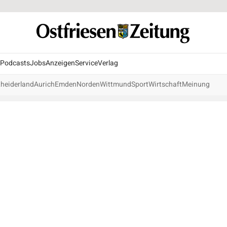
Podcasts
Jobs
Anzeigen
Service
Verlag
heiderland
Aurich
Emden
Norden
Wittmund
Sport
Wirtschaft
Meinung