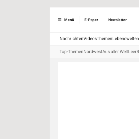
Menü
E-Paper
Newsletter
Nachrichten
Videos
Themen
Lebenswelten
Top-Themen
Nordwest
Aus aller Welt
Leer
R