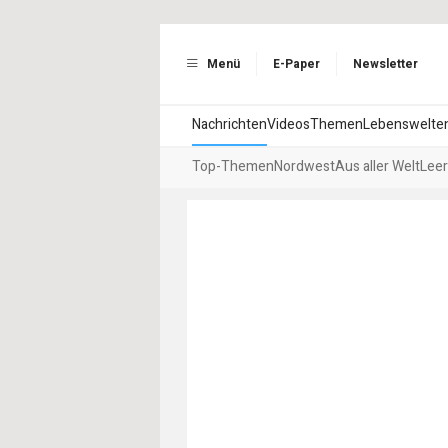
Menü
E-Paper
Newsletter
Nachrichten
Videos
Themen
Lebenswelte
Top-Themen
Nordwest
Aus aller Welt
Leer