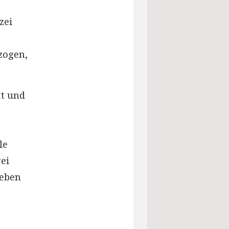
zei
zogen,
tt und
le
ei
ieben