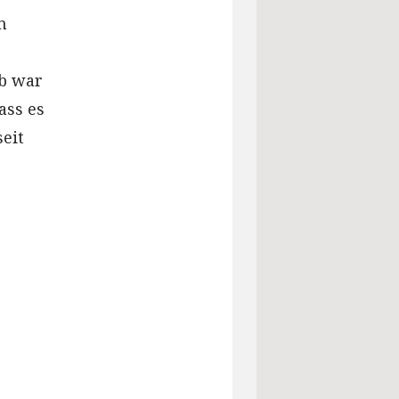
n
lb war
ass es
eit