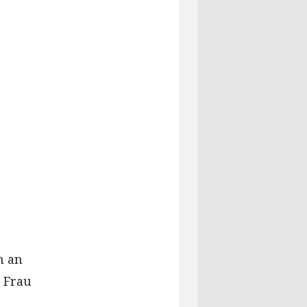
n an
e Frau