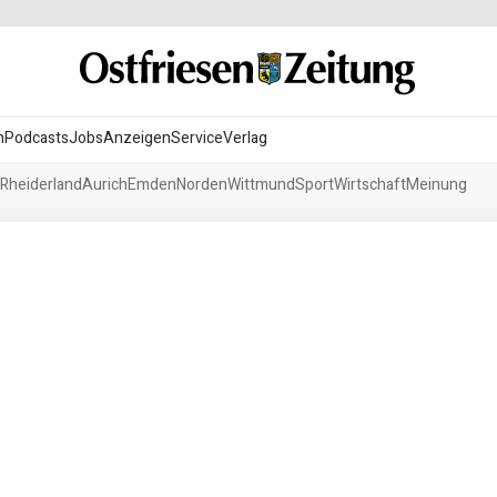
n
Podcasts
Jobs
Anzeigen
Service
Verlag
Rheiderland
Aurich
Emden
Norden
Wittmund
Sport
Wirtschaft
Meinung