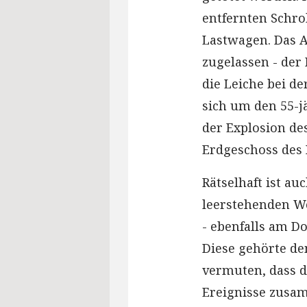
entfernten Schr
Lastwagen. Das A
zugelassen - der
die Leiche bei de
sich um den 55-j
der Explosion de
Erdgeschoss des 
Rätselhaft ist au
leerstehenden W
- ebenfalls am D
Diese gehörte de
vermuten, dass d
Ereignisse zusa