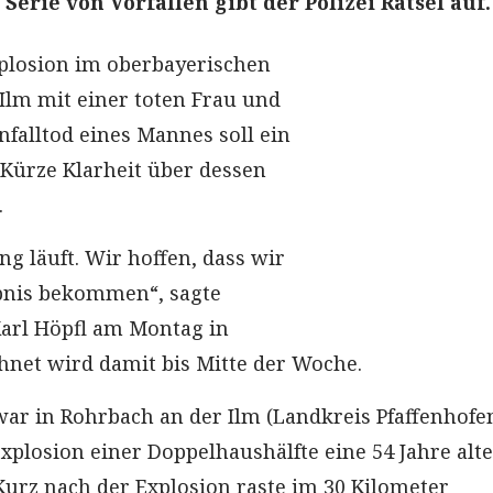
Serie von Vorfällen gibt der Polizei Rätsel auf.
plosion im oberbayerischen
Ilm mit einer toten Frau und
falltod eines Mannes soll ein
Kürze Klarheit über dessen
.
ung läuft. Wir hoffen, dass wir
ebnis bekommen“, sagte
Karl Höpfl am Montag in
chnet wird damit bis Mitte der Woche.
r in Rohrbach an der Ilm (Landkreis Pfaffenhofe
Explosion einer Doppelhaushälfte eine 54 Jahre alt
Kurz nach der Explosion raste im 30 Kilometer