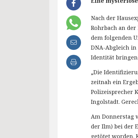
Eine mysteriöse 
Nach der Hausex
Rohrbach an der 
dem folgenden Un
DNA-Abgleich in 
Identität bringen
„Die Identifizier
zeitnah ein Erg
Polizeisprecher 
Ingolstadt. Gere
Am Donnerstag wa
der Ilm) bei der 
getötet worden. 