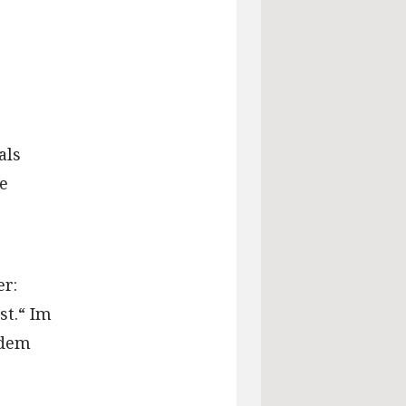
als
e
er:
st.“ Im
 dem