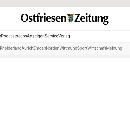
n
Podcasts
Jobs
Anzeigen
Service
Verlag
Rheiderland
Aurich
Emden
Norden
Wittmund
Sport
Wirtschaft
Meinung