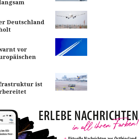
 langsam
er Deutschland
holt
warnt vor
uropäischen
frastruktur ist
rbereitet