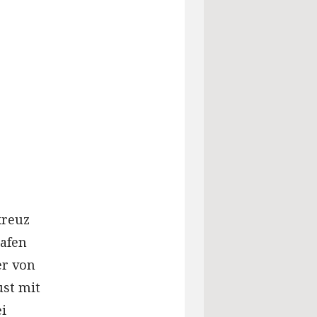
kreuz
hafen
er von
ust mit
i