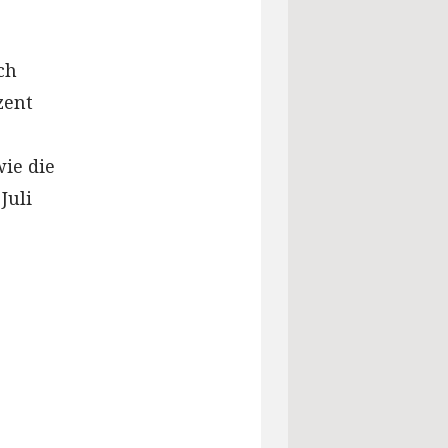
ch
zent
wie die
Juli