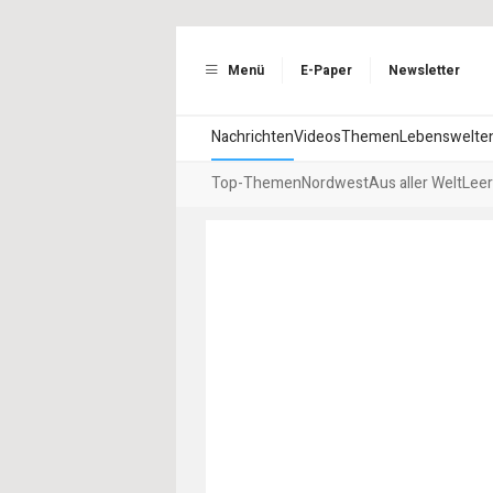
Menü
E-Paper
Newsletter
Nachrichten
Videos
Themen
Lebenswelte
Top-Themen
Nordwest
Aus aller Welt
Leer