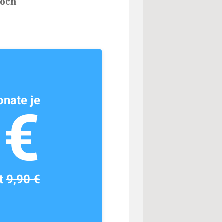
noch
nate je
1€
tt
9,90 €