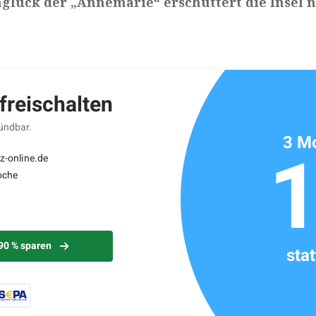
glück der „Annemarie“ erschüttert die Insel 
ikels: ca. 4 Minuten
 freischalten
kündbar.
3 Mo
z-online.de
oche
 90 % sparen
sta