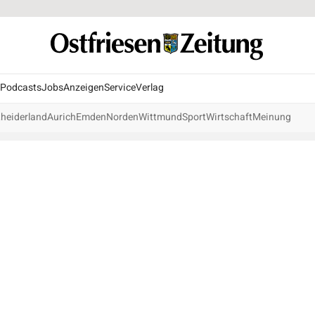
Podcasts
Jobs
Anzeigen
Service
Verlag
heiderland
Aurich
Emden
Norden
Wittmund
Sport
Wirtschaft
Meinung