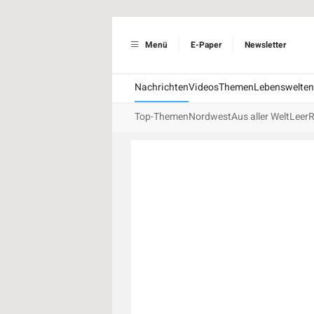
Menü
E-Paper
Newsletter
Nachrichten
Videos
Themen
Lebenswelten
Top-Themen
Nordwest
Aus aller Welt
Leer
R