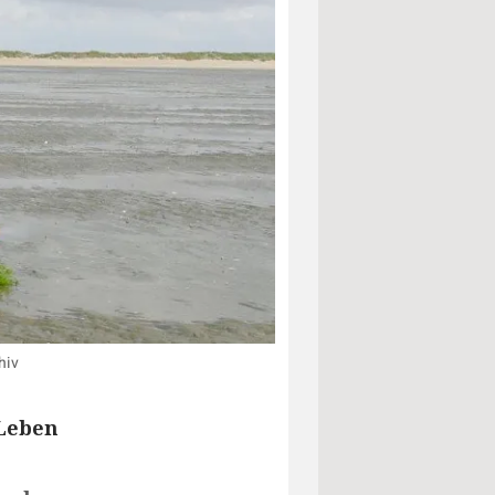
hiv
 Leben