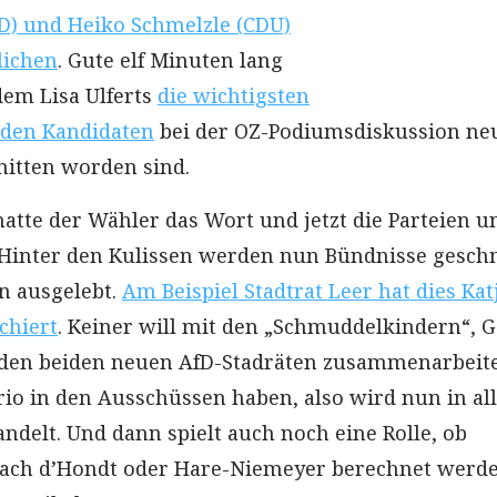
PD) und Heiko Schmelzle (CDU)
lichen
. Gute elf Minuten lang
 dem Lisa Ulferts
die wichtigsten
iden Kandidaten
bei der OZ-Podiumsdiskussion ne
tten worden sind.
atte der Wähler das Wort und jetzt die Parteien u
Hinter den Kulissen werden nun Bündnisse gesch
n ausgelebt.
Am Beispiel Stadtrat Leer hat dies Kat
chiert
. Keiner will mit den „Schmuddelkindern“, 
den beiden neuen AfD-Stadräten zusammenarbeit
rio in den Ausschüssen haben, also wird nun in al
ndelt. Und dann spielt auch noch eine Rolle, ob
nach d’Hondt oder Hare-Niemeyer berechnet werde