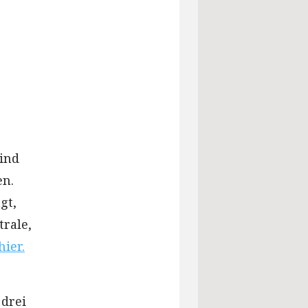
sind
en.
gt,
rale,
hier.
 drei