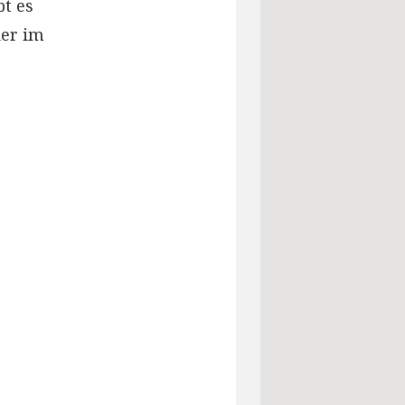
bt es
der im