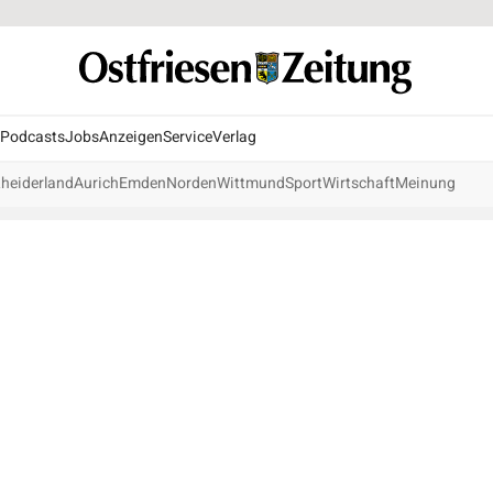
Podcasts
Jobs
Anzeigen
Service
Verlag
heiderland
Aurich
Emden
Norden
Wittmund
Sport
Wirtschaft
Meinung