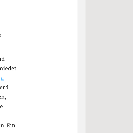
u
nd
miedet
ja
Gerd
en,
le
n. Ein