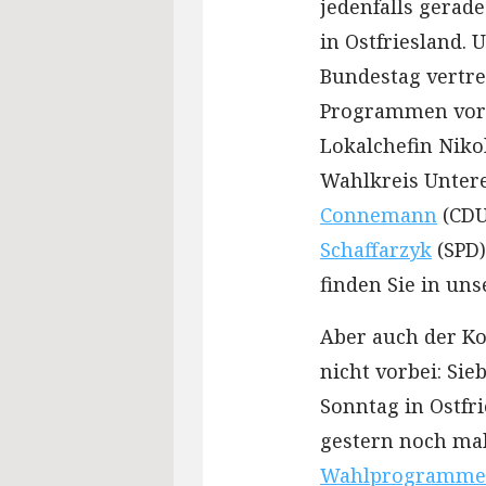
jedenfalls gerad
in Ostfriesland.
Bundestag vertre
Programmen vorzu
Lokalchefin Niko
Wahlkreis Unter
Connemann
(CDU
Schaffarzyk
(SPD)
finden Sie in u
Aber auch der K
nicht vorbei: Si
Sonntag in Ostfri
gestern noch mal
Wahlprogramme d