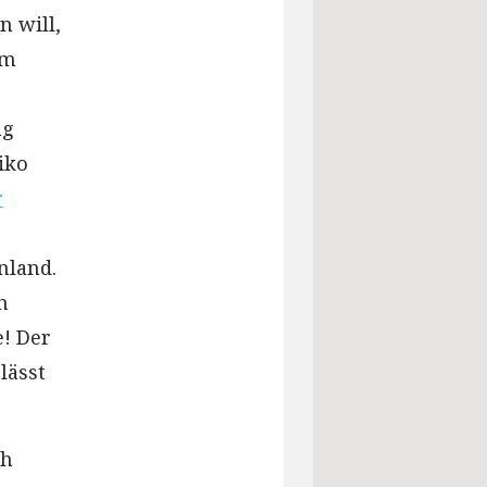
n will,
em
ag
iko
r
nland.
n
e! Der
lässt
ch