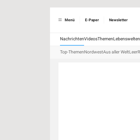
Menü
E-Paper
Newsletter
Nachrichten
Videos
Themen
Lebenswelten
Top-Themen
Nordwest
Aus aller Welt
Leer
R