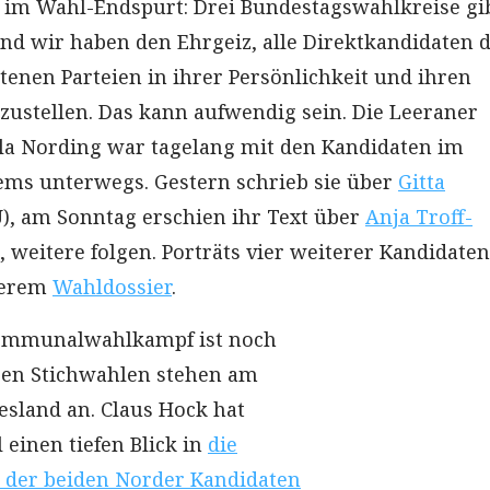
e im Wahl-Endspurt: Drei Bundestagswahlkreise gi
 Und wir haben den Ehrgeiz, alle Direktkandidaten 
tenen Parteien in ihrer Persönlichkeit und ihren
stellen. Das kann aufwendig sein. Die Leeraner
la Nording war tagelang mit den Kandidaten im
ems unterwegs. Gestern schrieb sie über
Gitta
), am Sonntag erschien ihr Text über
Anja Troff-
, weitere folgen. Porträts vier weiterer Kandidaten
nserem
Wahldossier
.
ommunalwahlkampf ist noch
eben Stichwahlen stehen am
esland an. Claus Hock hat
 einen tiefen Blick in
die
er beiden Norder Kandidaten