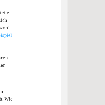
teile
sich
bwohl
ispiel
oren
der
 im
h. Wie