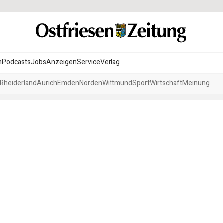
n
Podcasts
Jobs
Anzeigen
Service
Verlag
Rheiderland
Aurich
Emden
Norden
Wittmund
Sport
Wirtschaft
Meinung