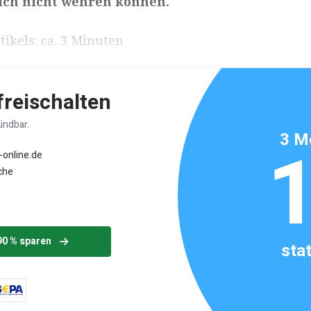
sich nicht wehren können.
ikels: ca. 3 Minuten
 freischalten
ündbar.
3 M
-online.de
che
90 % sparen
sta