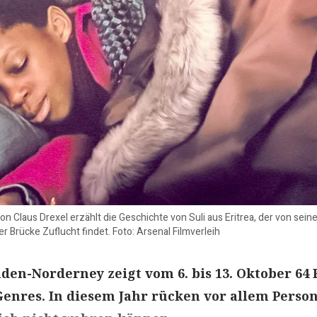
on Claus Drexel erzählt die Geschichte von Suli aus Eritrea, der von sei
r Brücke Zuflucht findet. Foto: Arsenal Filmverleih
den-Norderney zeigt vom 6. bis 13. Oktober 64 
enres. In diesem Jahr rücken vor allem Perso