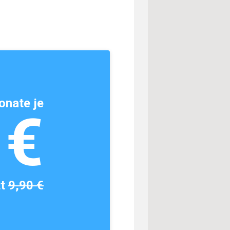
onate je
1€
tt
9,90 €