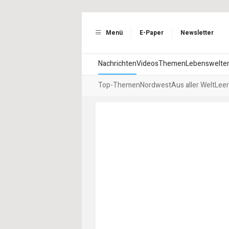
Menü
E-Paper
Newsletter
Nachrichten
Videos
Themen
Lebenswelte
Top-Themen
Nordwest
Aus aller Welt
Leer