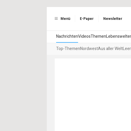
Menü
E-Paper
Newsletter
Nachrichten
Videos
Themen
Lebenswelte
Top-Themen
Nordwest
Aus aller Welt
Leer