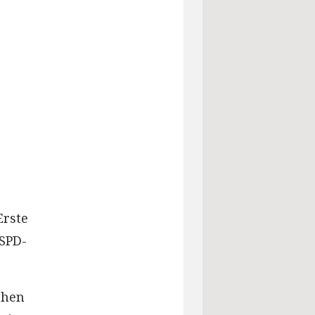
Erste
 SPD-
chen