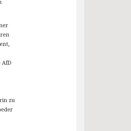
n
ner
eren
ent,
e AfD
rin zu
oeder
.