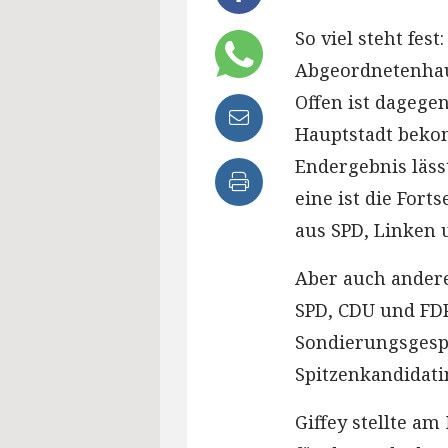
So viel steht fest
Abgeordnetenhau
Offen ist dagege
Hauptstadt bekom
Endergebnis läss
eine ist die Fort
aus SPD, Linken 
Aber auch ander
SPD, CDU und FDP 
Sondierungsgespr
Spitzenkandidatin
Giffey stellte 