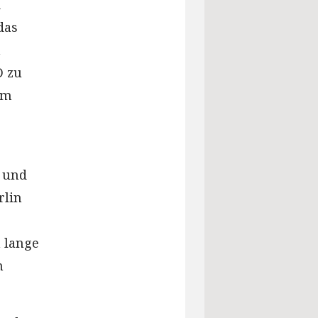
i
das
a
D zu
em
 und
rlin
h lange
m