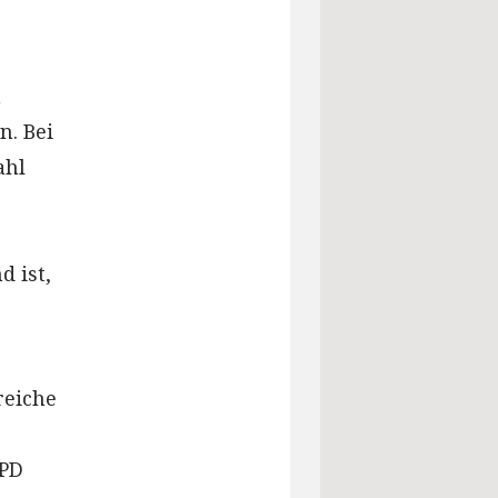
m
. Bei
ahl
 ist,
reiche
SPD