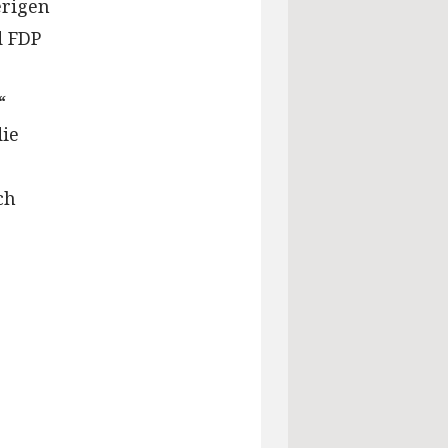
erigen
d FDP
“
die
ch