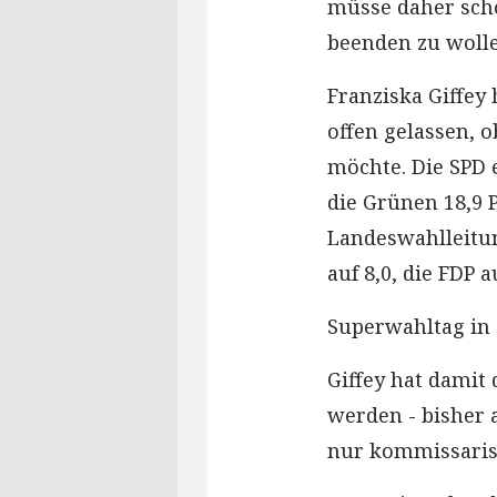
müsse daher scho
beenden zu wolle
Franziska Giffey
offen gelassen, 
möchte. Die SPD 
die Grünen 18,9 
Landeswahlleitun
auf 8,0, die FDP a
Superwahltag in 
Giffey hat damit
werden - bisher 
nur kommissarisc