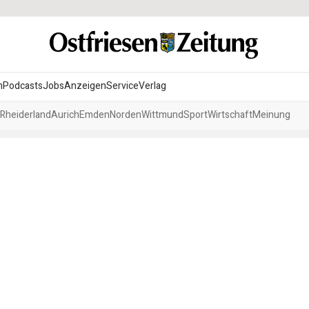
n
Podcasts
Jobs
Anzeigen
Service
Verlag
Rheiderland
Aurich
Emden
Norden
Wittmund
Sport
Wirtschaft
Meinung