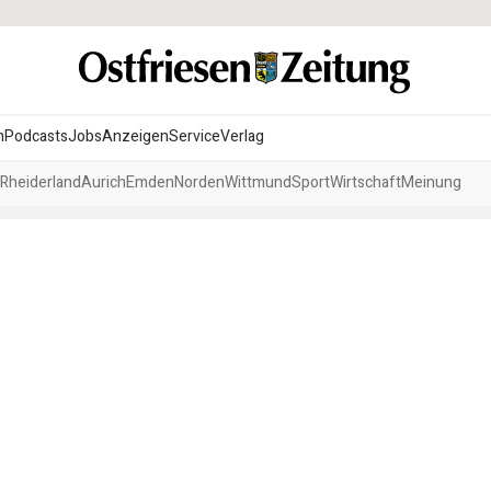
n
Podcasts
Jobs
Anzeigen
Service
Verlag
Rheiderland
Aurich
Emden
Norden
Wittmund
Sport
Wirtschaft
Meinung