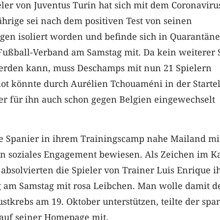
eler von Juventus Turin hat sich mit dem Coronaviru
Jährige sei nach dem positiven Test von seinen
en isoliert worden und befinde sich in Quarantäne,
Fußball-Verband am Samstag mit. Da kein weiterer 
erden kann, muss Deschamps mit nun 21 Spielern
t könnte durch Aurélien Tchouaméni in der Startel
er für ihn auch schon gegen Belgien eingewechselt
e Spanier in ihrem Trainingscamp nahe Mailand mi
n soziales Engagement bewiesen. Als Zeichen im 
absolvierten die Spieler von Trainer Luis Enrique i
g am Samstag mit rosa Leibchen. Man wolle damit d
stkrebs am 19. Oktober unterstützen, teilte der spa
auf seiner Homepage mit.