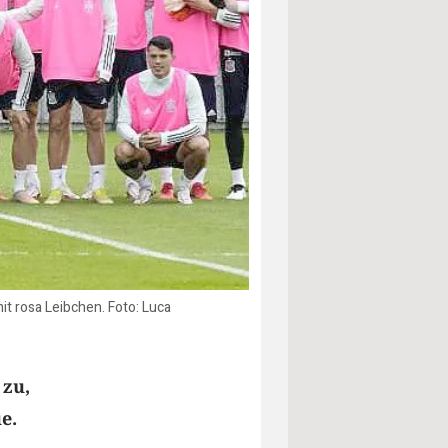
it rosa Leibchen. Foto: Luca
 zu,
e.