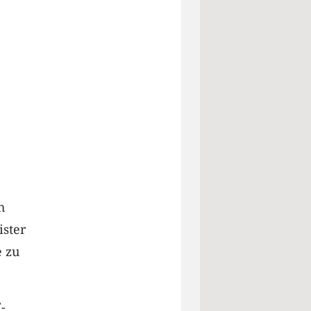
h
ister
e zu
-