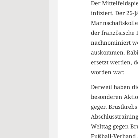
Der Mittelfeldspi
infiziert. Der 26-
Mannschaftskolleg
der französische 
nachnominiert w
auskommen. Rabio
ersetzt werden, d
worden war.
Derweil haben di
besonderen Aktio
gegen Brustkrebs 
Abschlusstrainin
Welttag gegen Bru
Fußball-Verband 