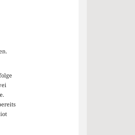
en.
folge
wei
e.
ereits
iot