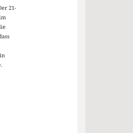
Der 21-
 im
die
dass
h
in
.