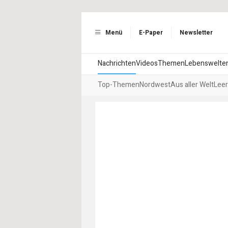
Menü
E-Paper
Newsletter
Nachrichten
Videos
Themen
Lebenswelte
Top-Themen
Nordwest
Aus aller Welt
Leer