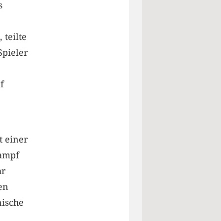
s
 teilte
Spieler
f
t einer
Kampf
hr
en
nische