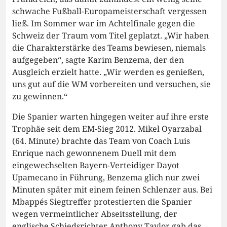
schwache Fußball-Europameisterschaft vergessen
ließ. Im Sommer war im Achtelfinale gegen die
Schweiz der Traum vom Titel geplatzt. „Wir haben
die Charakterstärke des Teams bewiesen, niemals
aufgegeben“, sagte Karim Benzema, der den
Ausgleich erzielt hatte. „Wir werden es genießen,
uns gut auf die WM vorbereiten und versuchen, sie
zu gewinnen.“
Die Spanier warten hingegen weiter auf ihre erste
Trophäe seit dem EM-Sieg 2012. Mikel Oyarzabal
(64. Minute) brachte das Team von Coach Luis
Enrique nach gewonnenem Duell mit dem
eingewechselten Bayern-Verteidiger Dayot
Upamecano in Führung, Benzema glich nur zwei
Minuten später mit einem feinen Schlenzer aus. Bei
Mbappés Siegtreffer protestierten die Spanier
wegen vermeintlicher Abseitsstellung, der
englische Schiedsrichter Anthony Taylor gab das