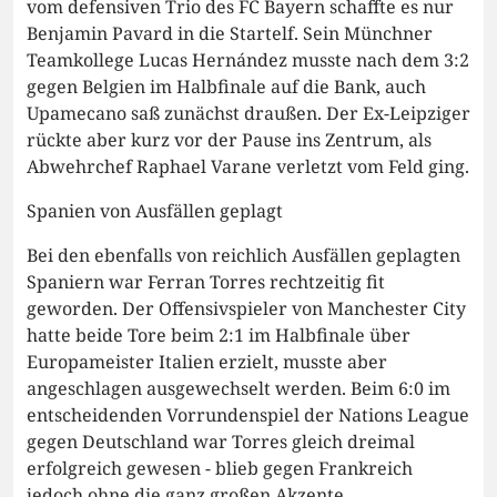
vom defensiven Trio des FC Bayern schaffte es nur
Benjamin Pavard in die Startelf. Sein Münchner
Teamkollege Lucas Hernández musste nach dem 3:2
gegen Belgien im Halbfinale auf die Bank, auch
Upamecano saß zunächst draußen. Der Ex-Leipziger
rückte aber kurz vor der Pause ins Zentrum, als
Abwehrchef Raphael Varane verletzt vom Feld ging.
Spanien von Ausfällen geplagt
Bei den ebenfalls von reichlich Ausfällen geplagten
Spaniern war Ferran Torres rechtzeitig fit
geworden. Der Offensivspieler von Manchester City
hatte beide Tore beim 2:1 im Halbfinale über
Europameister Italien erzielt, musste aber
angeschlagen ausgewechselt werden. Beim 6:0 im
entscheidenden Vorrundenspiel der Nations League
gegen Deutschland war Torres gleich dreimal
erfolgreich gewesen - blieb gegen Frankreich
jedoch ohne die ganz großen Akzente.