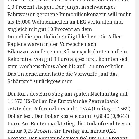
1,3 Prozent stiegen. Der jüngst in schwieriges
Fahrwasser geratene Immobilienkonzern will mehr
als 15.000 Wohneinheiten an LEG verkaufen und
zugleich mit gut 10 Prozent an dem
Immobilienportfolio beteiligt bleiben. Die Adler-
Papiere waren in der Vorwoche nach
Bilanzvorwürfen eines Börsenspekulanten auf ein
Rekordtief von gut 9 Euro abgestürzt, konnten sich
zum Wochenschluss aber bis auf 12 Euro erholen.
Das Unternehmen hatte die Vorwürfe „auf das
Schärfste“ zurückgewiesen.
Der Kurs des Euro stieg am späten Nachmittag auf
1,1573 US-Dollar. Die Europäische Zentralbank
setzte den Referenzkurs auf 1,1574 (Freitag: 1,1569)
Dollar fest. Der Dollar kostete damit 0,8640 (0,8644)
Euro. Am Rentenmarkt stieg die Umlaufrendite von
minus 0,25 Prozent am Freitag auf minus 0,24
Prozent. Der Rentenindex Rex fiel um 0,10 Prozent