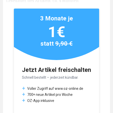
Lesedauer des Artikels: ca. 4 Minuten
3 Monate je
1€
statt
9,90 €
Jetzt Artikel freischalten
Schnell bestellt – jederzeit kündbar.
Voller Zugriff auf www.oz-online.de
700+ neue Artikel pro Woche
OZ-App inklusive