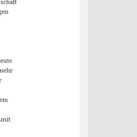
rschaft
egen
heute
 mehr
r
dem
Amit