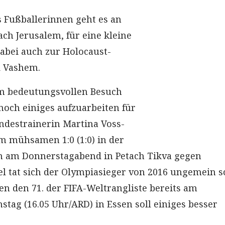
 Fußballerinnen geht es an
ach Jerusalem, für eine kleine
abei auch zur Holocaust-
d Vashem.
m bedeutungsvollen Besuch
 noch einiges aufzuarbeiten für
destrainerin Martina Voss-
m mühsamen 1:0 (1:0) in der
n am Donnerstagabend in Petach Tikva gegen
el tat sich der Olympiasieger von 2016 ungemein s
en den 71. der FIFA-Weltrangliste bereits am
ag (16.05 Uhr/ARD) in Essen soll einiges besser