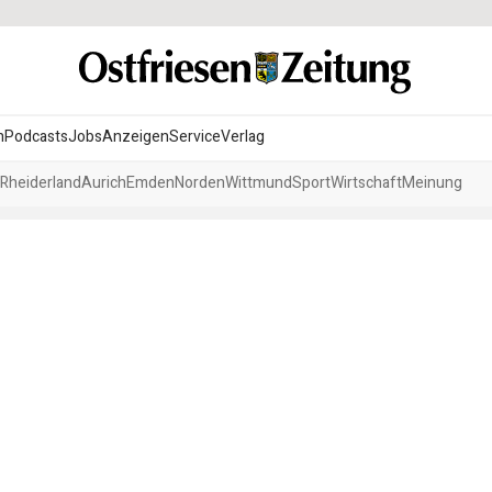
n
Podcasts
Jobs
Anzeigen
Service
Verlag
Rheiderland
Aurich
Emden
Norden
Wittmund
Sport
Wirtschaft
Meinung