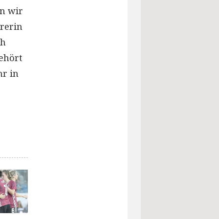
en wir
rerin
ch
ehört
hr in