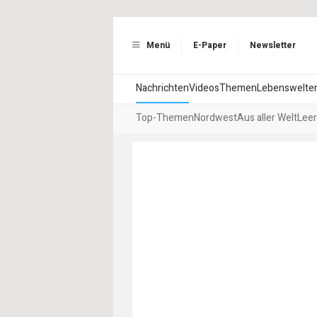
Menü
E-Paper
Newsletter
Nachrichten
Videos
Themen
Lebenswelte
Top-Themen
Nordwest
Aus aller Welt
Leer