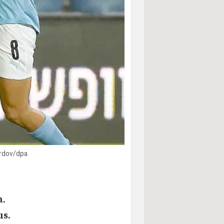
Ardov/dpa
n.
us.