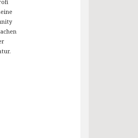
ofi
seine
unity
wachen
er
tur.