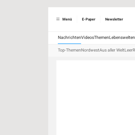
Menü
E-Paper
Newsletter
Nachrichten
Videos
Themen
Lebenswelten
Top-Themen
Nordwest
Aus aller Welt
Leer
R