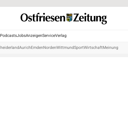
Podcasts
Jobs
Anzeigen
Service
Verlag
heiderland
Aurich
Emden
Norden
Wittmund
Sport
Wirtschaft
Meinung