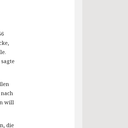
56
cke,
le.
 sagte
llen
 nach
n will
n, die