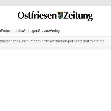
n
Podcasts
Jobs
Anzeigen
Service
Verlag
Rheiderland
Aurich
Emden
Norden
Wittmund
Sport
Wirtschaft
Meinung