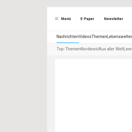
Menü
E-Paper
Newsletter
Nachrichten
Videos
Themen
Lebenswelte
Top-Themen
Nordwest
Aus aller Welt
Leer