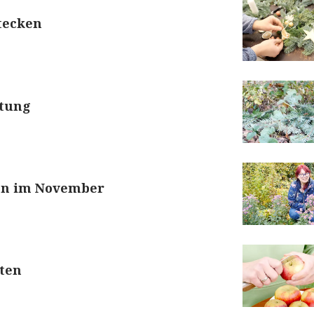
tecken
itung
en im November
rten