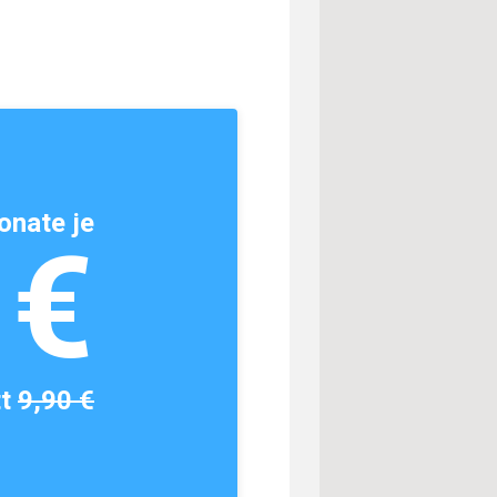
onate je
1€
tt
9,90 €