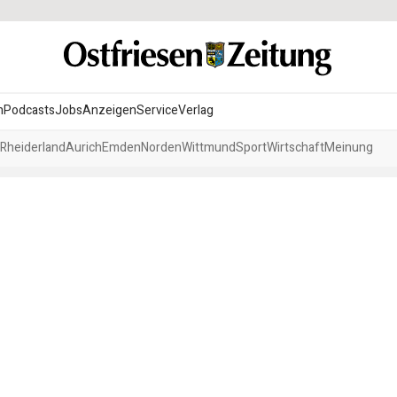
n
Podcasts
Jobs
Anzeigen
Service
Verlag
Rheiderland
Aurich
Emden
Norden
Wittmund
Sport
Wirtschaft
Meinung