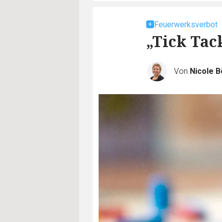
Feuerwerksverbot
„Tick Tac
Von
Nicole B