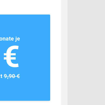
onate je
1€
tt
9,90 €