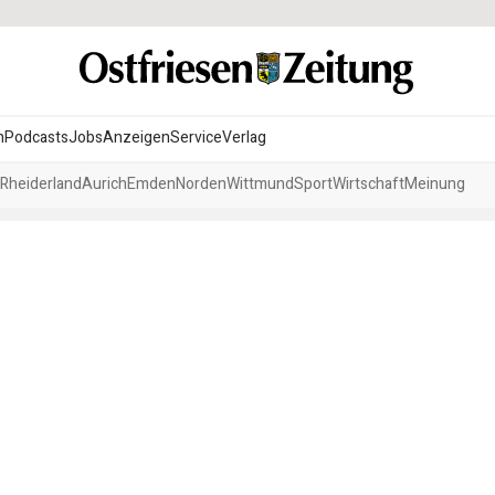
n
Podcasts
Jobs
Anzeigen
Service
Verlag
Rheiderland
Aurich
Emden
Norden
Wittmund
Sport
Wirtschaft
Meinung