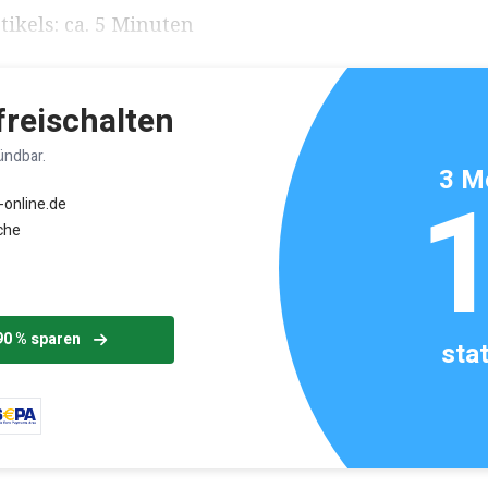
ikels: ca. 5 Minuten
 freischalten
ündbar.
3 M
-online.de
che
90 % sparen
sta