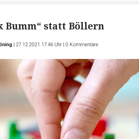
k Bumm“ statt Böllern
öning
|
27.12.2021 17:46 Uhr
|
0
Kommentare