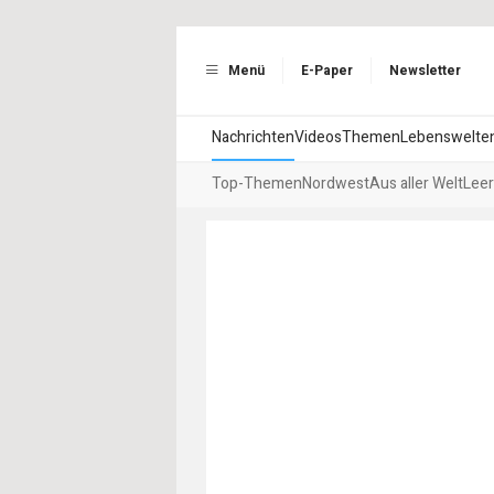
Menü
E-Paper
Newsletter
Nachrichten
Videos
Themen
Lebenswelte
Top-Themen
Nordwest
Aus aller Welt
Leer