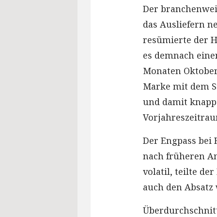
Der branchenwei
das Ausliefern n
resümierte der H
es demnach einen
Monaten Oktober 
Marke mit dem St
und damit knapp 
Vorjahreszeitrau
Der Engpass bei 
nach früheren A
volatil, teilte d
auch den Absatz 
Überdurchschnitt