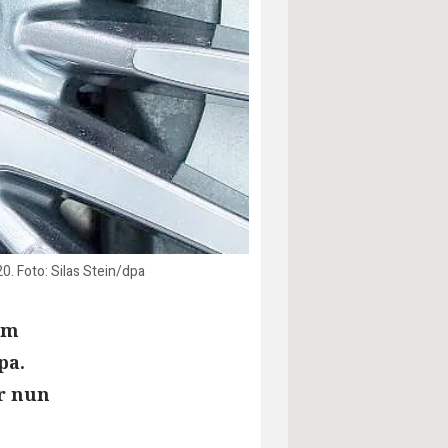
. Foto: Silas Stein/dpa
em
pa.
r nun