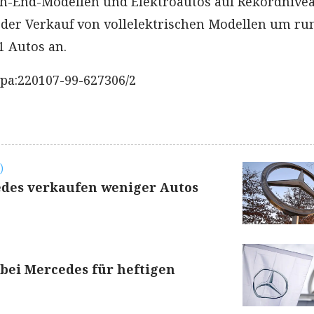
h-End-Modellen und Elektroautos auf Rekordnivea
g der Verkauf von vollelektrischen Modellen um ru
1 Autos an.
pa:220107-99-627306/2
)
es verkaufen weniger Autos
 bei Mercedes für heftigen