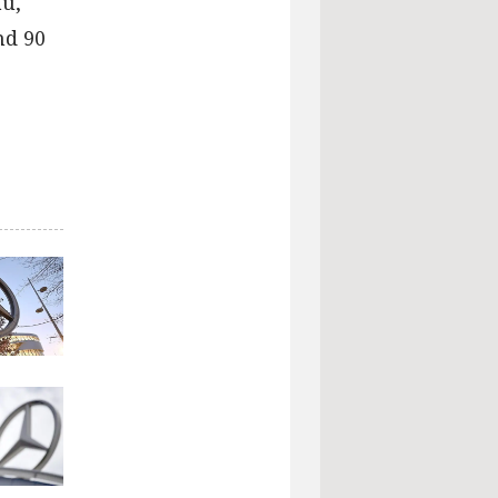
u,
nd 90