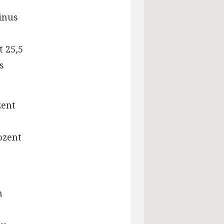
inus
 25,5
s
zent
ozent
n