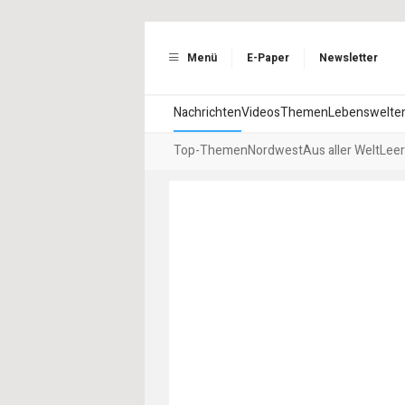
Menü
E-Paper
Newsletter
Nachrichten
Videos
Themen
Lebenswelte
Top-Themen
Nordwest
Aus aller Welt
Leer