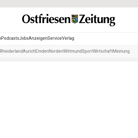
n
Podcasts
Jobs
Anzeigen
Service
Verlag
Rheiderland
Aurich
Emden
Norden
Wittmund
Sport
Wirtschaft
Meinung