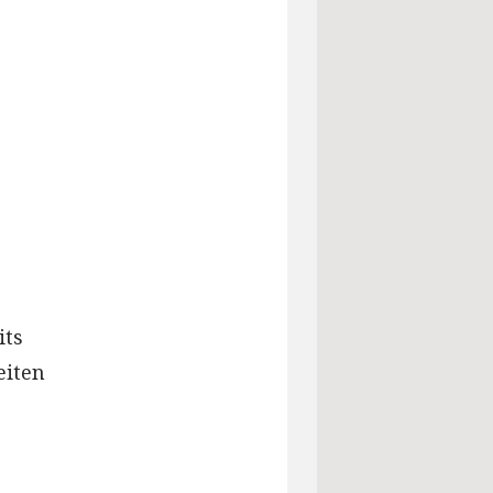
its
eiten