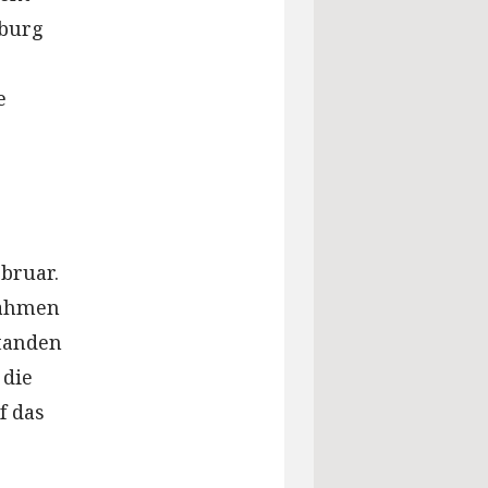
mburg
e
bruar.
nahmen
standen
 die
f das