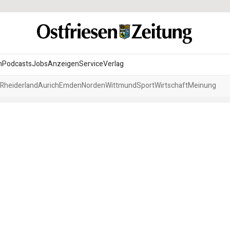
n
Podcasts
Jobs
Anzeigen
Service
Verlag
Rheiderland
Aurich
Emden
Norden
Wittmund
Sport
Wirtschaft
Meinung