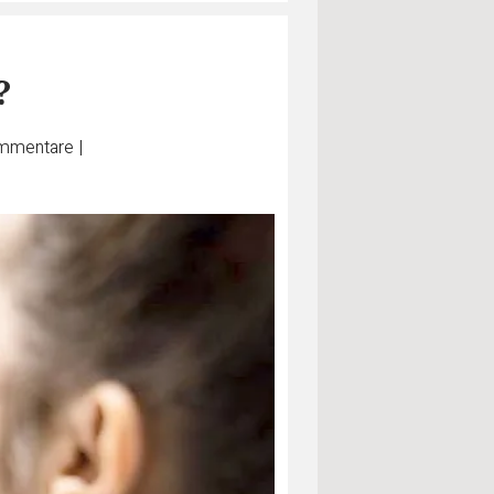
?
mmentare
|