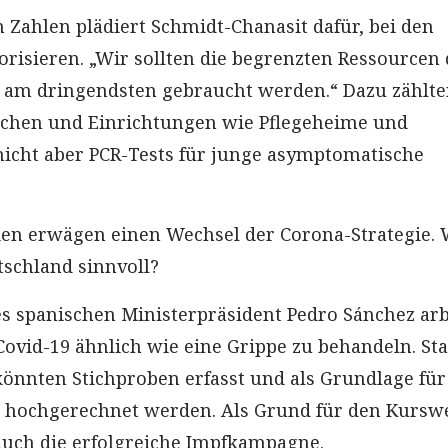
Zahlen plädiert Schmidt-Chanasit dafür, bei den
orisieren. „Wir sollten die begrenzten Ressourcen 
e am dringendsten gebraucht werden.“ Dazu zählt
schen und Einrichtungen wie Pflegeheime und
icht aber PCR-Tests für junge asymptomatische
en erwägen einen Wechsel der Corona-Strategie.
tschland sinnvoll?
 spanischen Ministerpräsident Pedro Sánchez arb
Covid-19 ähnlich wie eine Grippe zu behandeln. Sta
 könnten Stichproben erfasst und als Grundlage für
hochgerechnet werden. Als Grund für den Kursw
uch die erfolgreiche Impfkampagne.