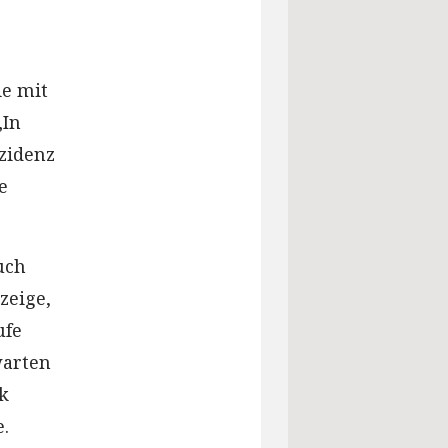
ie mit
„In
nzidenz
e
uch
zeige,
ufe
warten
k
.