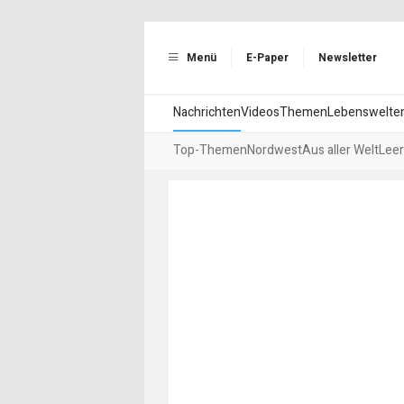
Menü
E-Paper
Newsletter
Nachrichten
Videos
Themen
Lebenswelte
Top-Themen
Nordwest
Aus aller Welt
Leer