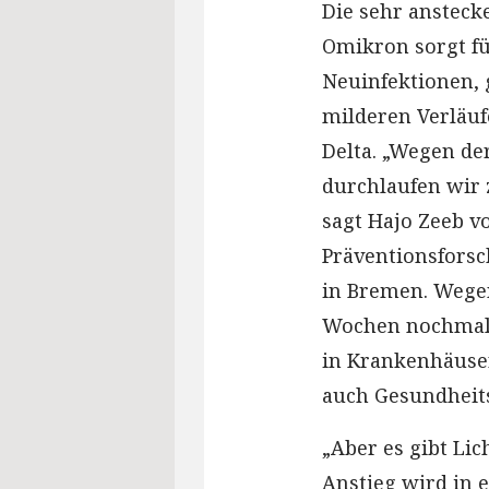
Die sehr ansteck
Omikron sorgt fü
Neuinfektionen, 
milderen Verläuf
Delta. „Wegen de
durchlaufen wir z
sagt Hajo Zeeb vo
Präventionsforsc
in Bremen. Wege
Wochen nochmals 
in Krankenhäuser
auch Gesundheits
„Aber es gibt Lic
Anstieg wird in 