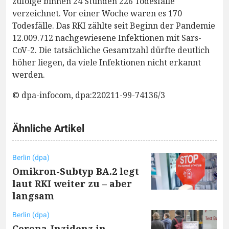
zufolge binnen 24 Stunden 226 Todesfälle
verzeichnet. Vor einer Woche waren es 170
Todesfälle. Das RKI zählte seit Beginn der Pandemie
12.009.712 nachgewiesene Infektionen mit Sars-
CoV-2. Die tatsächliche Gesamtzahl dürfte deutlich
höher liegen, da viele Infektionen nicht erkannt
werden.
© dpa-infocom, dpa:220211-99-74136/3
Ähnliche Artikel
Berlin (dpa)
Omikron-Subtyp BA.2 legt
laut RKI weiter zu – aber
langsam
Berlin (dpa)
Corona-Inzidenz in